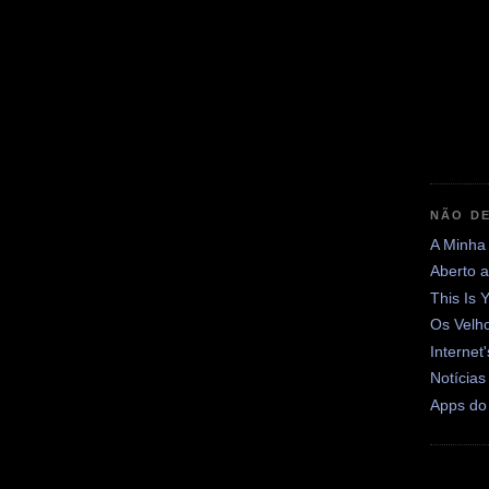
NÃO DE
A Minha
Aberto 
This Is 
Os Velh
Internet
Notícias
Apps do