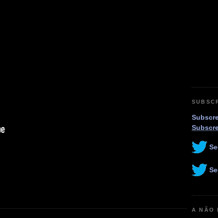
SUBSC
Subscre
Subscr
Se
Se
A NÃO