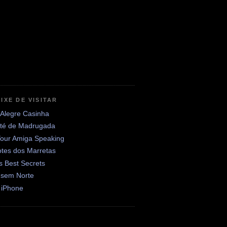
IXE DE VISITAR
 Alegre Casinha
até de Madrugada
Your Amiga Speaking
otes dos Marretas
's Best Secrets
 sem Norte
 iPhone