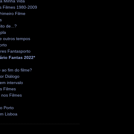
da Minha Vida
s Filmes 1980-2009
rimeiro Filme
s
ito de...?
pla
e outros tempos
orto
res Fantasporto
ário Fantas 2022*
é ao fim do filme?
or Diálogo
em intervalo
s Filmes
 nos Filmes
o Porto
em Lisboa