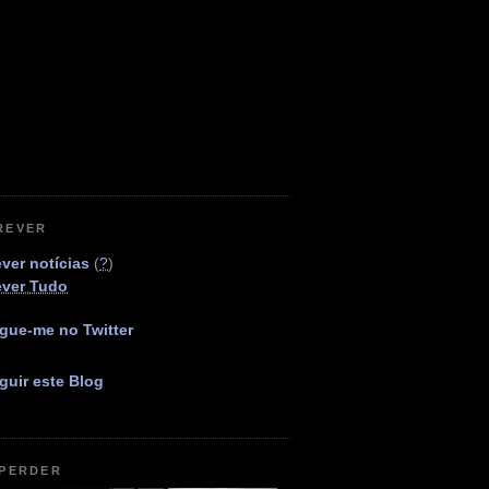
REVER
ver notícias
(
?
)
ever Tudo
gue-me no Twitter
guir este Blog
 PERDER