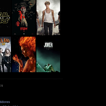
ES
tidores