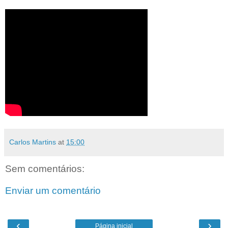
Carlos Martins
at
15:00
Sem comentários:
Enviar um comentário
‹
›
Página inicial