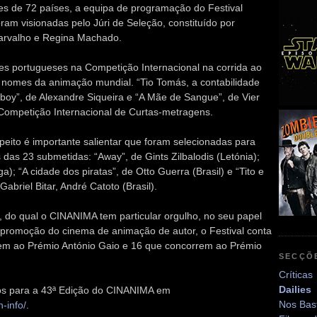
tes de 72 países, a equipa de programação do Festival
oram visionadas pelo Júri de Seleção, constituído por
arvalho e Regina Machado.
es portugueses na Competição Internacional na corrida ao
 nomes da animação mundial. “Tio Tomás, a contabilidade
boy”, de Alexandre Siqueira e “A Mãe de Sangue”, de Vier
Competição Internacional de Curtas-metragens.
peito é importante salientar que foram selecionadas para
as 23 submetidas: “Away”, de Gints Zilbalodis (Letónia);
; “A cidade dos piratas”, de Otto Guerra (Brasil) e “Tito e
abriel Bitar, André Catoto (Brasil).
 do qual o CINANIMA tem particular orgulho, no seu papel
e promoção do cinema de animação de autor, o Festival conta
em ao Prémio António Gaio e 16 que concorrem ao Prémio
SECÇÕ
Críticas
Dailies
ados para a 43ª Edição do CINANIMA em
Nos Bas
-info/
.