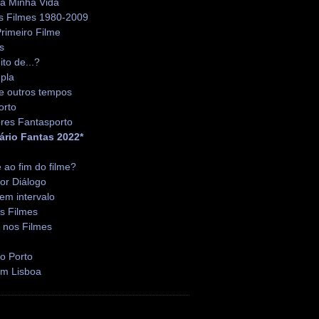
da Minha Vida
s Filmes 1980-2009
rimeiro Filme
s
ito de...?
pla
e outros tempos
orto
res Fantasporto
ário Fantas 2022*
é ao fim do filme?
or Diálogo
em intervalo
s Filmes
 nos Filmes
o Porto
em Lisboa