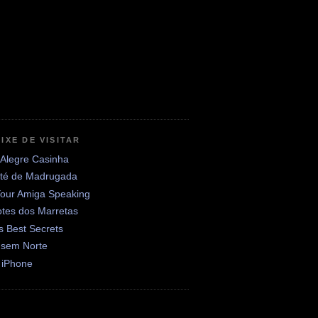
IXE DE VISITAR
 Alegre Casinha
até de Madrugada
Your Amiga Speaking
otes dos Marretas
's Best Secrets
 sem Norte
 iPhone