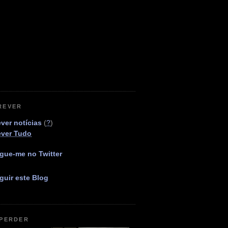
REVER
ver notícias
(
?
)
ever Tudo
gue-me no Twitter
guir este Blog
 PERDER