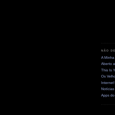
NÃO DE
A Minha
Aberto 
This Is 
Os Velh
Internet
Notícias
Apps do