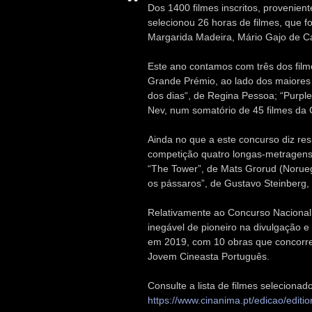
Dos 1400 filmes inscritos, provenien
selecionou 26 horas de filmes, que f
Margarida Madeira, Mário Gajo de C
Este ano contamos com três dos film
Grande Prémio, ao lado dos maiores
dos dias“, de Regina Pessoa; “Purple
Nev, num somatório de 45 filmes da 
Ainda no que a este concurso diz res
competição quatro longas-metragens d
“The Tower”, de Mats Grorud (Noruega)
os pássaros”, de Gustavo Steinberg, G
Relativamente ao Concurso Nacional,
inegável de pioneiro na divulgação 
em 2019, com 10 obras que concorr
Jovem Cineasta Português.
Consulte a lista de filmes selecion
https://www.cinanima.pt/edicao/edition