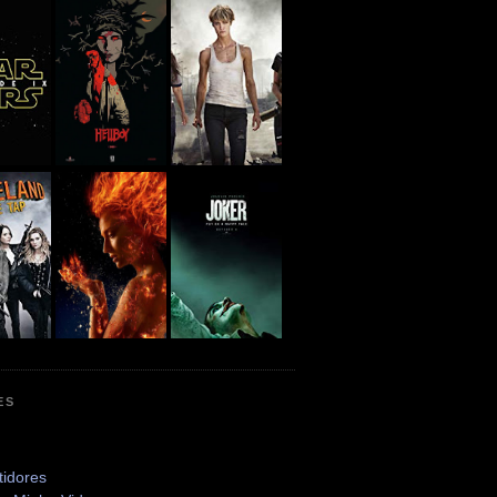
ES
tidores