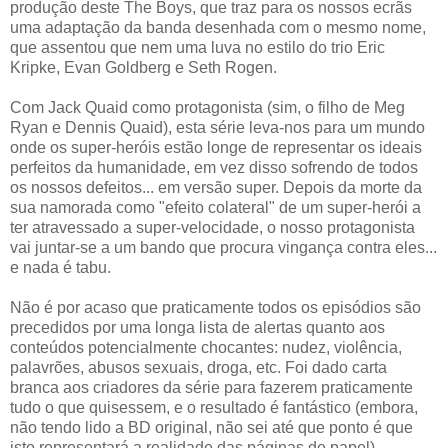
produção deste The Boys, que traz para os nossos ecrãs
uma adaptação da banda desenhada com o mesmo nome,
que assentou que nem uma luva no estilo do trio Eric
Kripke, Evan Goldberg e Seth Rogen.
Com Jack Quaid como protagonista (sim, o filho de Meg
Ryan e Dennis Quaid), esta série leva-nos para um mundo
onde os super-heróis estão longe de representar os ideais
perfeitos da humanidade, em vez disso sofrendo de todos
os nossos defeitos... em versão super. Depois da morte da
sua namorada como "efeito colateral" de um super-herói a
ter atravessado a super-velocidade, o nosso protagonista
vai juntar-se a um bando que procura vingança contra eles...
e nada é tabu.
Não é por acaso que praticamente todos os episódios são
precedidos por uma longa lista de alertas quanto aos
conteúdos potencialmente chocantes: nudez, violência,
palavrões, abusos sexuais, droga, etc. Foi dado carta
branca aos criadores da série para fazerem praticamente
tudo o que quisessem, e o resultado é fantástico (embora,
não tendo lido a BD original, não sei até que ponto é que
isto representará a realidade das páginas de papel).