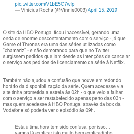
pic.twitter.com/V1bE5C7wlp
— Vinicius Rocha (@Vinnie0003)
April 15, 2019
O site da HBO Portugal ficou inacessível, gerando uma
onda de enorme descontentamento com o serviço - já que
Game of Thrones era uma das séries utilizadas como
"chamariz" - e não demorando para que no Twitter
surgissem pedidos que iam desde as intenções de cancelar
o serviço aos pedidos de licenciamento da série à Netflix.
Também não ajudou a confusão que houve em redor do
horário da disponibilização da série. Quem acedesse via
site tinha prometida a estreia às 02h - o que veio a falhar,
com o serviço a ser restabelecido apenas perto das 03h -
mas quem acedesse à HBO Portugal através da box da
Vodafone só poderia ver o episódio às 09h.
Esta última hora tem sido confusa, por isso…
vamos lá explicar isto muito bem explicadinho,