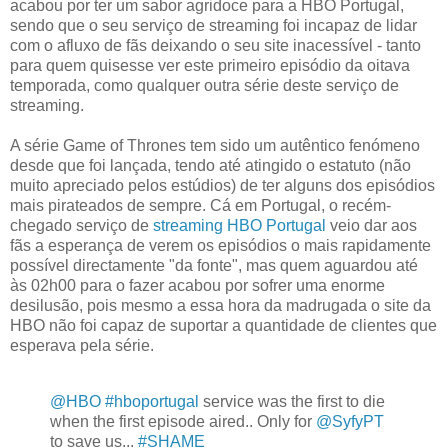
acabou por ter um sabor agridoce para a HBO Portugal,
sendo que o seu serviço de streaming foi incapaz de lidar
com o afluxo de fãs deixando o seu site inacessível - tanto
para quem quisesse ver este primeiro episódio da oitava
temporada, como qualquer outra série deste serviço de
streaming.
A série Game of Thrones tem sido um autêntico fenómeno
desde que foi lançada, tendo até atingido o estatuto (não
muito apreciado pelos estúdios) de ter alguns dos episódios
mais pirateados de sempre. Cá em Portugal, o recém-
chegado serviço de
streaming HBO Portugal
veio dar aos
fãs a esperança de verem os episódios o mais rapidamente
possível directamente "da fonte", mas quem aguardou até
às 02h00 para o fazer acabou por sofrer uma enorme
desilusão, pois mesmo a essa hora da madrugada o site da
HBO não foi capaz de suportar a quantidade de clientes que
esperava pela série.
@HBO
#hboportugal
service was the first to die
when the first episode aired.. Only for
@SyfyPT
to save us...
#SHAME