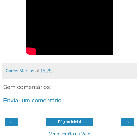
Carlos Martins
at
15:29
Sem comentários:
Enviar um comentário
‹
›
Página inicial
Ver a versão da Web