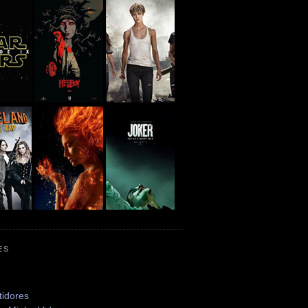
ES
tidores