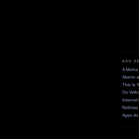
NÃO DE
A Minha
Aberto 
This Is 
Os Velh
Internet
Notícias
Apps do