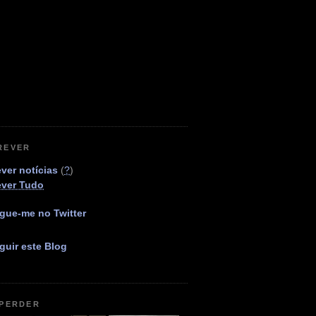
REVER
ver notícias
(
?
)
ever Tudo
gue-me no Twitter
guir este Blog
 PERDER