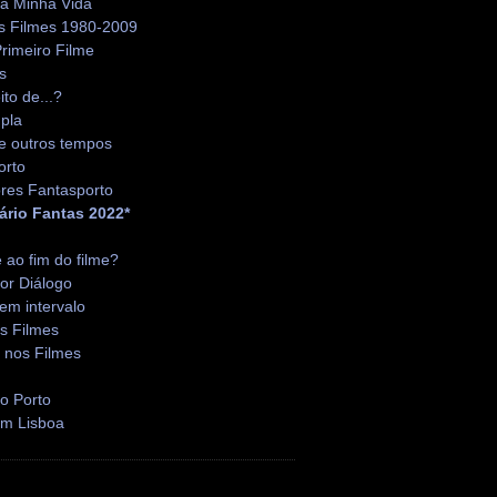
da Minha Vida
s Filmes 1980-2009
rimeiro Filme
s
ito de...?
pla
e outros tempos
orto
res Fantasporto
ário Fantas 2022*
é ao fim do filme?
or Diálogo
em intervalo
s Filmes
 nos Filmes
o Porto
em Lisboa