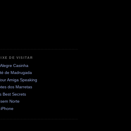
IXE DE VISITAR
 Alegre Casinha
até de Madrugada
Your Amiga Speaking
otes dos Marretas
's Best Secrets
 sem Norte
 iPhone