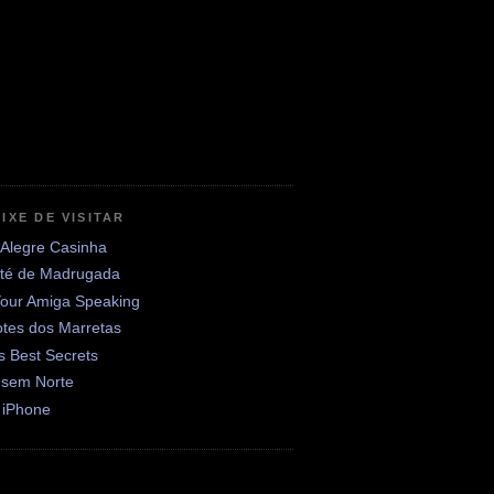
IXE DE VISITAR
 Alegre Casinha
até de Madrugada
Your Amiga Speaking
otes dos Marretas
's Best Secrets
 sem Norte
 iPhone