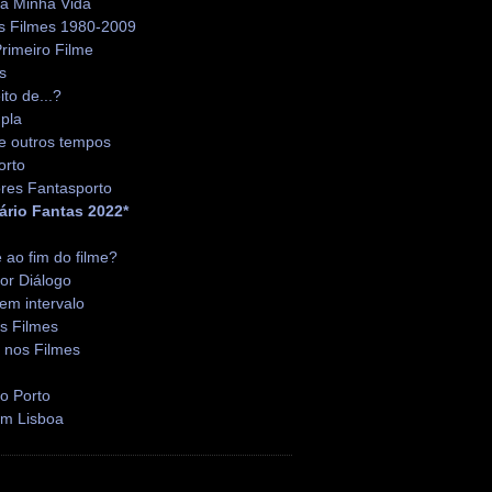
da Minha Vida
s Filmes 1980-2009
rimeiro Filme
s
ito de...?
pla
e outros tempos
orto
res Fantasporto
ário Fantas 2022*
é ao fim do filme?
or Diálogo
em intervalo
s Filmes
 nos Filmes
o Porto
em Lisboa