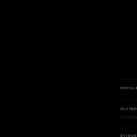
POPUL
ÚLTIM
A carrega
ETIQU