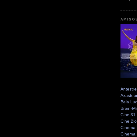
AMIGO
Antestre
Axasteo
Bela Lug
Brain-Mi
Cine 31
Cine Bl
Cinema 
Cinema 