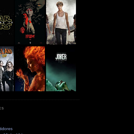
ES
tidores