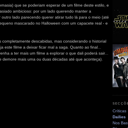
emasia) que se poderiam esperar de um filme deste estilo, e
masiado ambicioso: por um lado querendo manter a
r outro lado parecendo querer atirar tudo lá para o meio (até
 pequeno mascarado no Halloween com um capacete real - e
as completamente descabidas, mas considerando o historial
a este filme a deixar ficar mal a saga. Quanto ao final...
enha a ter mais um filme a explorar o que dali poderá sair...
ue demore mais uma ou duas décadas até que aconteça).
SECÇÕ
Críticas
Dailies
Nos Bas