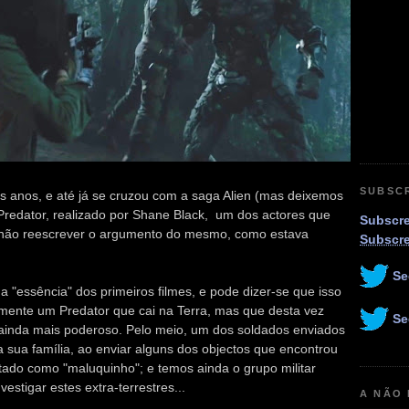
SUBSC
os anos, e até já se cruzou com a saga Alien (mas deixemos
Predator, realizado por Shane Black, um dos actores que
Subscre
or não reescrever o argumento do mesmo, como estava
Subscr
Se
 a "essência" dos primeiros filmes, e pode dizer-se que isso
mente um Predator que cai na Terra, mas que desta vez
Se
 ainda mais poderoso. Pelo meio, um dos soldados enviados
a sua família, ao enviar alguns dos objectos que encontrou
atado como "maluquinho"; e temos ainda o grupo militar
stigar estes extra-terrestres...
A NÃO