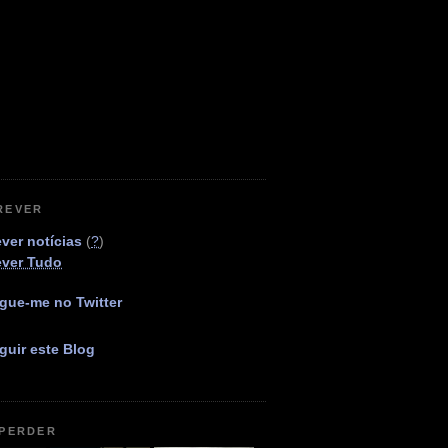
REVER
ver notícias
(
?
)
ever Tudo
gue-me no Twitter
guir este Blog
 PERDER