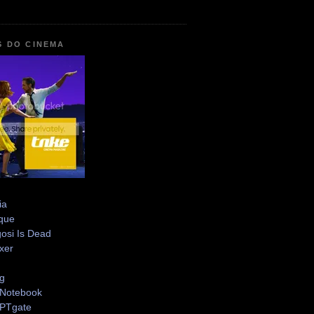
S DO CINEMA
ia
que
osi Is Dead
xer
og
Notebook
PTgate