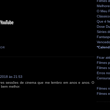
Filmes 
Melhore
O Meu P
Clássico
Que é fe
Dose Du
Séries d
Fantasp
Vencedo
*Calend
TOR
Ficar at
Filmes p
Filmes s
Erros no
 2018 às 21:53
Censura
 piores sessões de cinema que me lembro em anos e anos. O
i bem melhor.
Filmes n
Filmes 