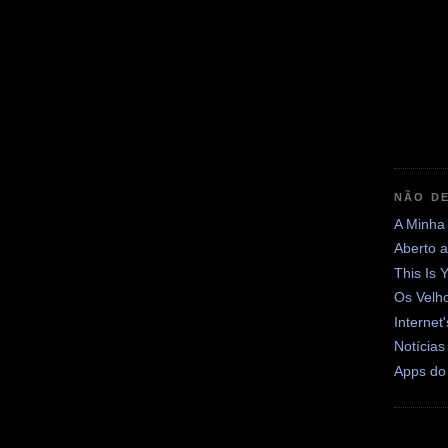
NÃO DE
A Minha
Aberto 
This Is 
Os Velh
Internet
Notícias
Apps do