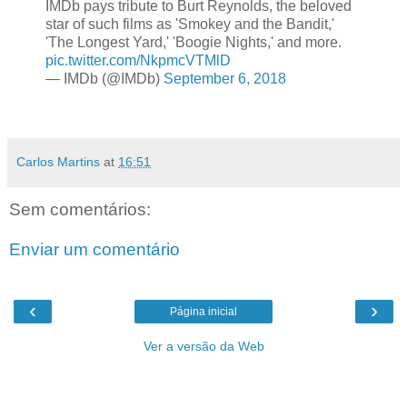
IMDb pays tribute to Burt Reynolds, the beloved
star of such films as 'Smokey and the Bandit,'
'The Longest Yard,' 'Boogie Nights,' and more.
pic.twitter.com/NkpmcVTMlD
— IMDb (@IMDb)
September 6, 2018
Carlos Martins
at
16:51
Sem comentários:
Enviar um comentário
‹
›
Página inicial
Ver a versão da Web