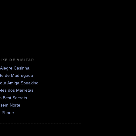
IXE DE VISITAR
 Alegre Casinha
até de Madrugada
Your Amiga Speaking
otes dos Marretas
's Best Secrets
 sem Norte
 iPhone