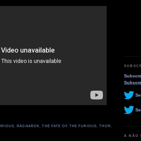
SUBSC
Subscre
Subscr
Se
Se
URIOUS
,
RAGNAROK
,
THE FATE OF THE FURIOUS
,
THOR
,
A NÃO