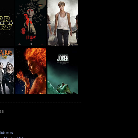
ES
tidores