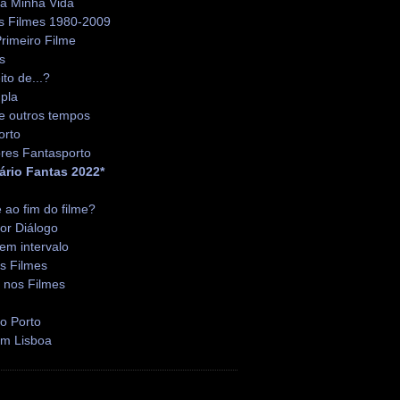
da Minha Vida
s Filmes 1980-2009
rimeiro Filme
s
ito de...?
pla
e outros tempos
orto
res Fantasporto
ário Fantas 2022*
é ao fim do filme?
or Diálogo
em intervalo
s Filmes
 nos Filmes
o Porto
em Lisboa