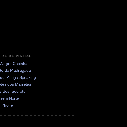
IXE DE VISITAR
 Alegre Casinha
até de Madrugada
Your Amiga Speaking
otes dos Marretas
's Best Secrets
 sem Norte
 iPhone