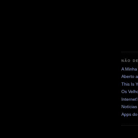
NÃO DE
A Minha
Aberto 
This Is 
Os Velh
Internet
Notícias
Apps do