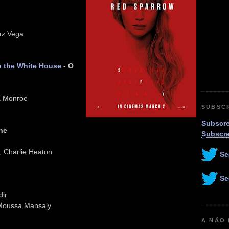
az Vega
 the White House
- O
a Monroe
SUBSC
Subscre
ne
Subscr
, Charlie Heaton
Se
Se
dir
 Moussa Mansaly
A NÃO