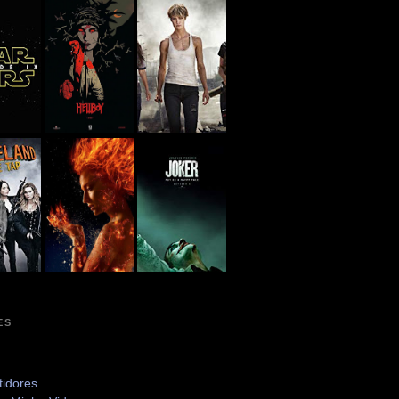
ES
tidores