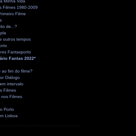
da Minha Vida
s Filmes 1980-2009
rimeiro Filme
s
ito de...?
pla
e outros tempos
orto
res Fantasporto
ário Fantas 2022*
é ao fim do filme?
or Diálogo
em intervalo
s Filmes
 nos Filmes
o Porto
em Lisboa