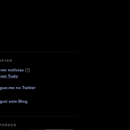
REVER
ver notícias
(
?
)
ever Tudo
gue-me no Twitter
guir este Blog
 PERDER