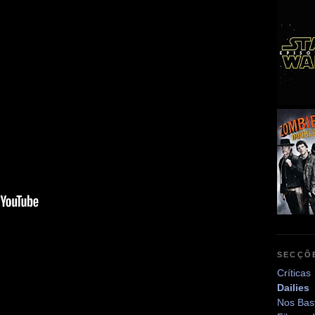
SECÇÕ
Críticas
Dailies
Nos Bas