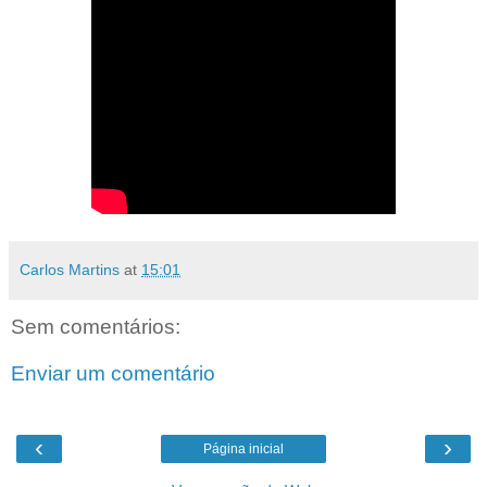
Carlos Martins
at
15:01
Sem comentários:
Enviar um comentário
‹
›
Página inicial