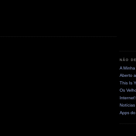
NÃO DE
A Minha
Aberto 
This Is 
Os Velh
Internet
Notícias
Apps do