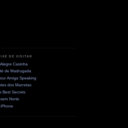
IXE DE VISITAR
 Alegre Casinha
até de Madrugada
Your Amiga Speaking
otes dos Marretas
's Best Secrets
 sem Norte
 iPhone