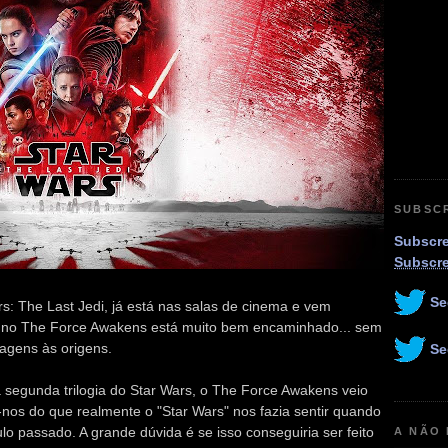
SUBSC
Subscre
Subscr
Se
rs: The Last Jedi, já está nas salas de cinema e vem
do no The Force Awakens está muito bem encaminhado... sem
agens às origens.
Se
 segunda trilogia do Star Wars, o The Force Awakens veio
r-nos do que realmente o "Star Wars" nos fazia sentir quando
lo passado. A grande dúvida é se isso conseguiria ser feito
A NÃO