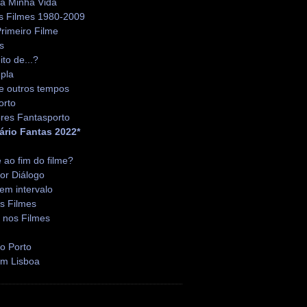
da Minha Vida
s Filmes 1980-2009
rimeiro Filme
s
ito de...?
pla
e outros tempos
orto
res Fantasporto
ário Fantas 2022*
é ao fim do filme?
or Diálogo
em intervalo
s Filmes
 nos Filmes
o Porto
em Lisboa