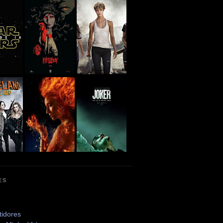
ES
tidores