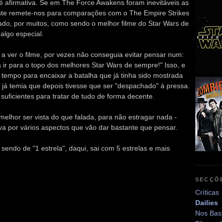
 é afirmativa. Se em The Force Awakens foram inevitáveis as
este remete-nos para comparações com o The Empire Strikes
do, por muitos, como sendo o melhor filme do Star Wars de
algo especial.
 ver o filme, por vezes não conseguia evitar pensar num:
 a ir para o topo dos melhores Star Wars de sempre!" Isso, e
tempo para encaixar a batalha que já tinha sido mostrada
e já temia que depois tivesse que ser "despachado" à pressa.
suficientes para tratar de tudo de forma decente.
 melhor ser vista do que falada, para não estragar nada -
a por vários aspectos que vão dar bastante que pensar.
endo de "1 estrela", daqui, sai com 5 estrelas e mais
SECÇÕ
Críticas
Dailies
Nos Bas