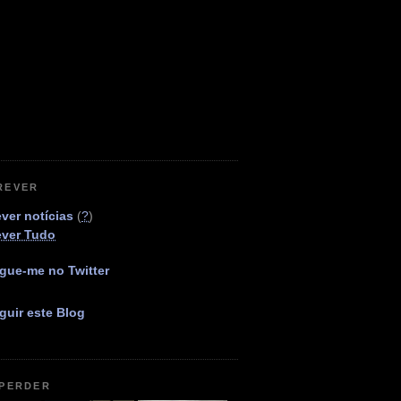
REVER
ver notícias
(
?
)
ever Tudo
gue-me no Twitter
guir este Blog
 PERDER