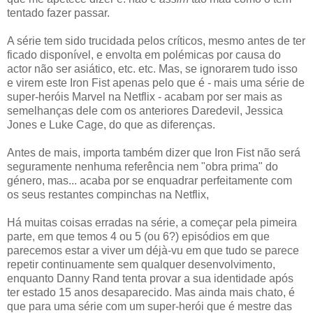
tentado fazer passar.
A série tem sido trucidada pelos críticos, mesmo antes de ter
ficado disponível, e envolta em polémicas por causa do
actor não ser asiático, etc. etc. Mas, se ignorarem tudo isso
e virem este Iron Fist apenas pelo que é - mais uma série de
super-heróis Marvel na Netflix - acabam por ser mais as
semelhanças dele com os anteriores Daredevil, Jessica
Jones e Luke Cage, do que as diferenças.
Antes de mais, importa também dizer que Iron Fist não será
seguramente nenhuma referência nem "obra prima" do
género, mas... acaba por se enquadrar perfeitamente com
os seus restantes compinchas na Netflix,
Há muitas coisas erradas na série, a começar pela pimeira
parte, em que temos 4 ou 5 (ou 6?) episódios em que
parecemos estar a viver um déjà-vu em que tudo se parece
repetir continuamente sem qualquer desenvolvimento,
enquanto Danny Rand tenta provar a sua identidade após
ter estado 15 anos desaparecido. Mas ainda mais chato, é
que para uma série com um super-herói que é mestre das