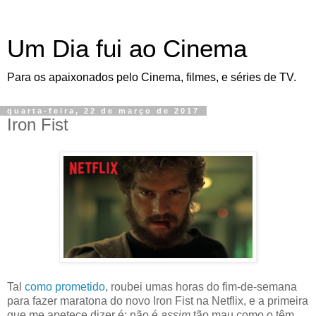
Um Dia fui ao Cinema
Para os apaixonados pelo Cinema, filmes, e séries de TV.
quarta-feira, 22 de março de 2017
Iron Fist
Tal
como prometido
, roubei umas horas do fim-de-semana
para fazer maratona do novo Iron Fist na Netflix, e a primeira
que me apetece dizer é: não é
assim
tão mau como o têm