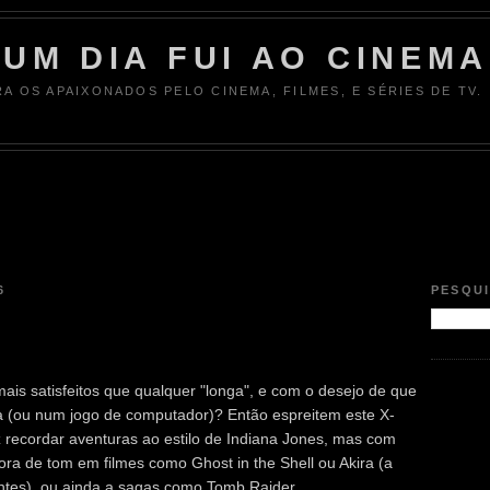
UM DIA FUI AO CINEMA
RA OS APAIXONADOS PELO CINEMA, FILMES, E SÉRIES DE TV.
6
PESQU
is satisfeitos que qualquer "longa", e com o desejo de que
 (ou num jogo de computador)? Então espreitem este X-
z recordar aventuras ao estilo de Indiana Jones, mas com
ora de tom em filmes como Ghost in the Shell ou Akira (a
es), ou ainda a sagas como Tomb Raider.