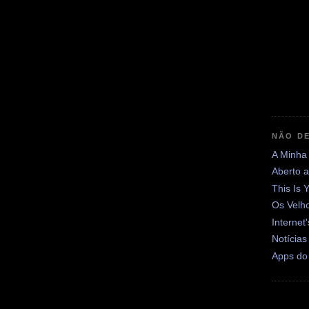
NÃO DE
A Minha
Aberto 
This Is 
Os Velh
Internet
Notícias
Apps do