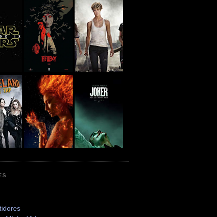
ES
tidores