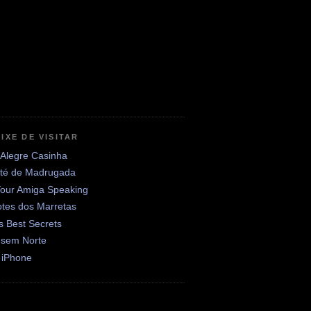
IXE DE VISITAR
 Alegre Casinha
até de Madrugada
Your Amiga Speaking
otes dos Marretas
's Best Secrets
 sem Norte
 iPhone