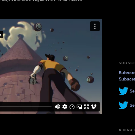
SUBSC
Subscre
Subscr
Se
Se
A NÃO