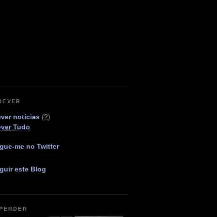
REVER
ver notícias
(
?
)
ever Tudo
gue-me no Twitter
guir este Blog
 PERDER