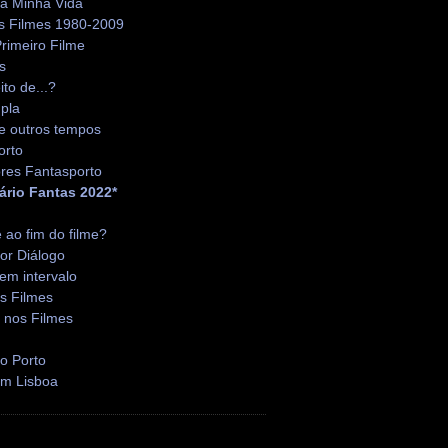
da Minha Vida
s Filmes 1980-2009
rimeiro Filme
s
ito de...?
pla
e outros tempos
orto
res Fantasporto
ário Fantas 2022*
é ao fim do filme?
or Diálogo
em intervalo
s Filmes
 nos Filmes
o Porto
em Lisboa