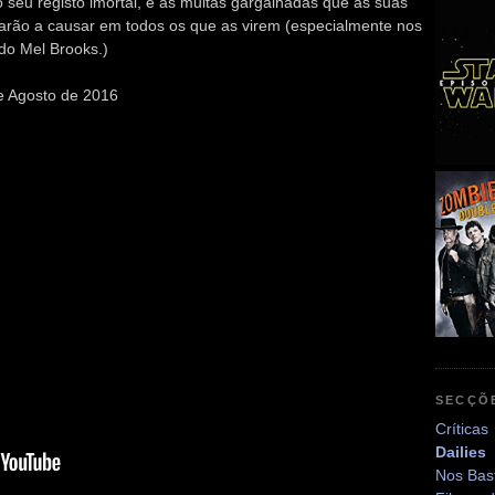
seu registo imortal, e as muitas gargalhadas que as suas
uarão a causar em todos os que as virem (especialmente nos
do Mel Brooks.)
e Agosto de 2016
SECÇÕ
Críticas
Dailies
Nos Bas