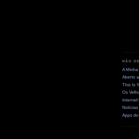
NÃO DE
A Minha
Aberto 
This Is 
Os Velh
Internet
Notícias
Apps do