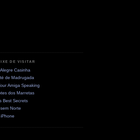
IXE DE VISITAR
 Alegre Casinha
até de Madrugada
Your Amiga Speaking
otes dos Marretas
's Best Secrets
 sem Norte
 iPhone