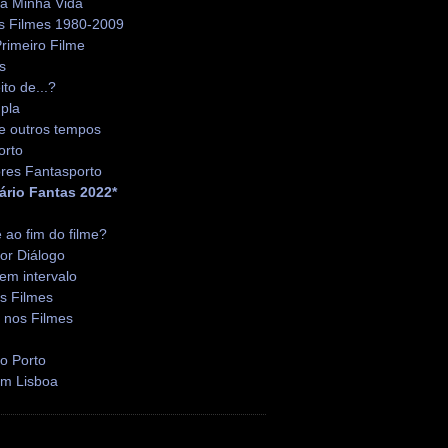
da Minha Vida
s Filmes 1980-2009
rimeiro Filme
s
ito de...?
pla
e outros tempos
orto
res Fantasporto
ário Fantas 2022*
é ao fim do filme?
or Diálogo
em intervalo
s Filmes
 nos Filmes
o Porto
em Lisboa