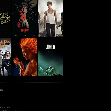
ES
tidores