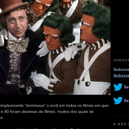
SUBSC
Subscre
Subscr
Se
Se
implesmente "dominava" o ecrã em todos os filmes em que
 e 80 foram dezenas de filmes, muitos dos quais se
es.
A NÃO