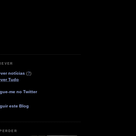
REVER
ver notícias
(
?
)
ever Tudo
gue-me no Twitter
guir este Blog
 PERDER