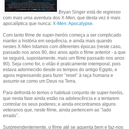
Bryan Singer está de regresso
com mais uma aventura dos X-Men, que desta vez é mais
apocalíptica que nunca:
X-Men: Apocalypse
.
Com tanto filme de super-heróis começa a ser complicado
manter a história em sequência, e ainda mais quando
nestes X-Men lidamos com diferentes épocas (neste caso,
passado nos anos 80, dez anos após o filme anterior - a que
se seguirá, supostamente, mais um filme passado nos anos
90). Seja como for, o vilão é praticamente intemporal, pois
estava adormecido desde os tempos do antigo Egipto, e
agora regressando para fazer "reset" à raça humana e
assumir-se como um Deus na Terra.
Para defrontá-lo temos o habitual conjunto de super-heróis,
que nesta fase ainda estão na adolescência e a tentarem
controlar os seus poderes; e ainda encontramos alguns
veteranos que, neste filme, ainda pertencem ao "lado
errado".
Surpreendentemente, o filme até se aguenta bem e faz-nos