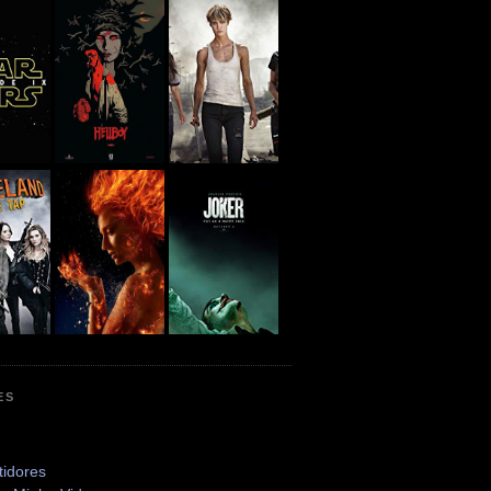
ES
tidores