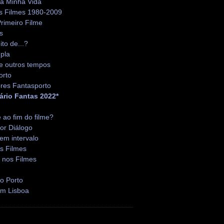
da Minha Vida
s Filmes 1980-2009
rimeiro Filme
s
ito de...?
pla
e outros tempos
orto
res Fantasporto
ário Fantas 2022*
é ao fim do filme?
or Diálogo
em intervalo
s Filmes
 nos Filmes
o Porto
em Lisboa