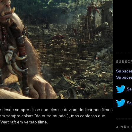
SUBSC
Subscre
Subscr
Se
Se
e desde sempre disse que eles se deviam dedicar aos filmes
oram sempre coisas "do outro mundo"), mas confesso que
 Warcraft em versão filme.
A NÃO