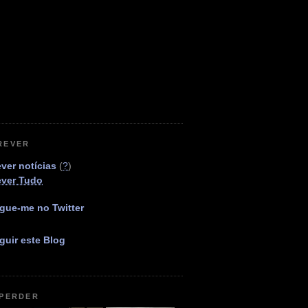
REVER
ver notícias
(
?
)
ever Tudo
gue-me no Twitter
guir este Blog
 PERDER