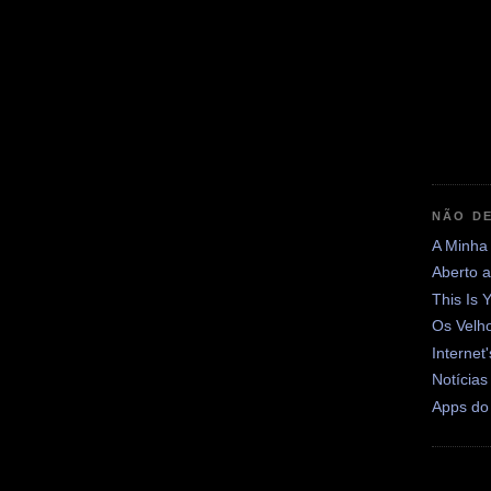
NÃO DE
A Minha
Aberto 
This Is 
Os Velh
Internet
Notícias
Apps do