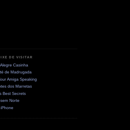
IXE DE VISITAR
 Alegre Casinha
até de Madrugada
Your Amiga Speaking
otes dos Marretas
's Best Secrets
 sem Norte
 iPhone