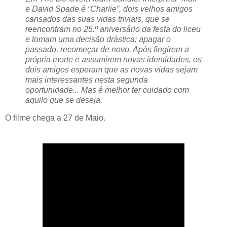
e David Spade é “Charlie”, dois velhos amigos
cansados das suas vidas triviais, que se
reencontram no 25.º aniversário da festa do liceu
e tomam uma decisão drástica: apagar o
passado, recomeçar de novo. Após fingirem a
própria morte e assumirem novas identidades, os
dois amigos esperam que as novas vidas sejam
mais interessantes nesta segunda
oportunidade... Mas é melhor ter cuidado com
aquilo que se deseja.
O filme chega a 27 de Maio.