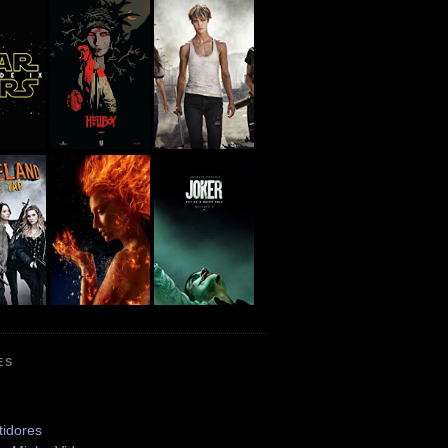
ES
tidores