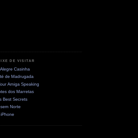
IXE DE VISITAR
 Alegre Casinha
até de Madrugada
Your Amiga Speaking
otes dos Marretas
's Best Secrets
 sem Norte
 iPhone