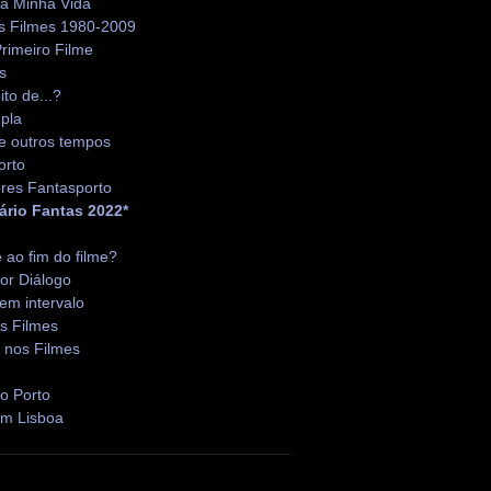
da Minha Vida
s Filmes 1980-2009
rimeiro Filme
s
ito de...?
pla
e outros tempos
orto
res Fantasporto
ário Fantas 2022*
é ao fim do filme?
or Diálogo
em intervalo
s Filmes
 nos Filmes
o Porto
em Lisboa