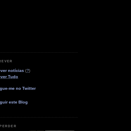
REVER
ver notícias
(
?
)
ever Tudo
gue-me no Twitter
guir este Blog
 PERDER