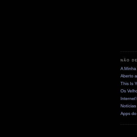
NÃO DE
A Minha
Aberto 
This Is 
Os Velh
Internet
Notícias
Apps do