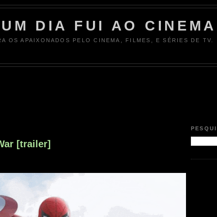
UM DIA FUI AO CINEMA
RA OS APAIXONADOS PELO CINEMA, FILMES, E SÉRIES DE TV.
6
PESQU
ar [trailer]