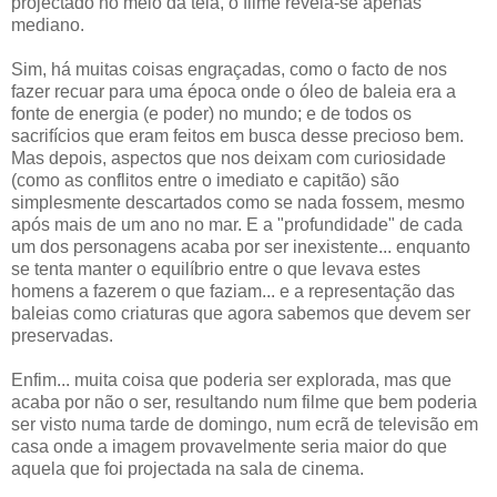
projectado no meio da tela, o filme revela-se apenas
mediano.
Sim, há muitas coisas engraçadas, como o facto de nos
fazer recuar para uma época onde o óleo de baleia era a
fonte de energia (e poder) no mundo; e de todos os
sacrifícios que eram feitos em busca desse precioso bem.
Mas depois, aspectos que nos deixam com curiosidade
(como as conflitos entre o imediato e capitão) são
simplesmente descartados como se nada fossem, mesmo
após mais de um ano no mar. E a "profundidade" de cada
um dos personagens acaba por ser inexistente... enquanto
se tenta manter o equilíbrio entre o que levava estes
homens a fazerem o que faziam... e a representação das
baleias como criaturas que agora sabemos que devem ser
preservadas.
Enfim... muita coisa que poderia ser explorada, mas que
acaba por não o ser, resultando num filme que bem poderia
ser visto numa tarde de domingo, num ecrã de televisão em
casa onde a imagem provavelmente seria maior do que
aquela que foi projectada na sala de cinema.