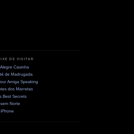
IXE DE VISITAR
 Alegre Casinha
até de Madrugada
Your Amiga Speaking
otes dos Marretas
's Best Secrets
 sem Norte
 iPhone