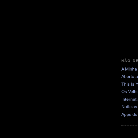
NÃO DE
A Minha
Aberto 
This Is 
Os Velh
Internet
Notícias
Apps do