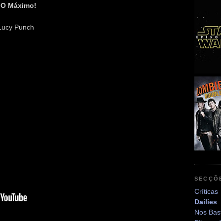
. O Máximo!
 Lucy Punch
SECÇÕ
Críticas
Dailies
Nos Bas