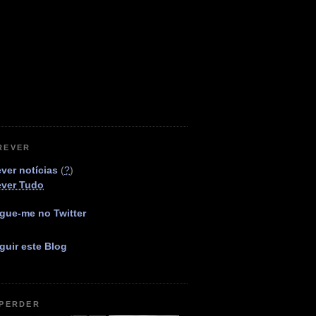
REVER
ver notícias
(
?
)
ever Tudo
gue-me no Twitter
guir este Blog
 PERDER