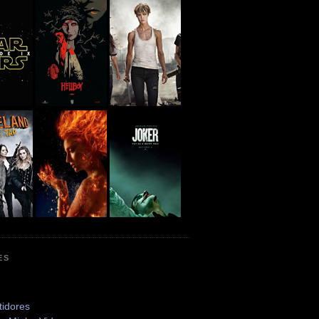
ES
tidores