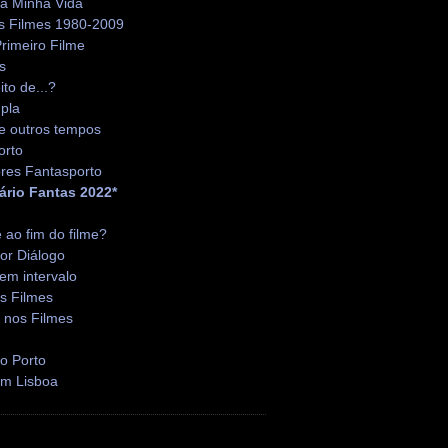
da Minha Vida
s Filmes 1980-2009
rimeiro Filme
s
ito de...?
pla
e outros tempos
orto
res Fantasporto
ário Fantas 2022*
é ao fim do filme?
or Diálogo
em intervalo
s Filmes
 nos Filmes
o Porto
em Lisboa