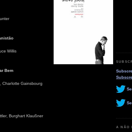
Hunter
anistão
ce Willis
SUBSC
car Bem
Subscre
Subscr
 Charlotte Gainsbourg
Se
Se
ttler, Burghart Klaußner
A NÃO