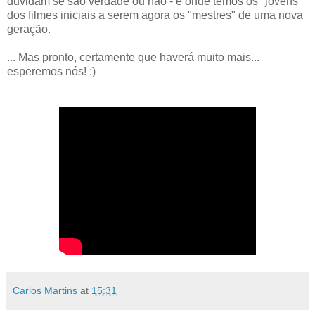
duvidam se são verdade ou não - e onde temos os "jovens"
dos filmes iniciais a serem agora os "mestres" de uma nova
geração.
... Mas pronto, certamente que haverá muito mais...
esperemos nós! :)
Carlos Martins
at
15:31