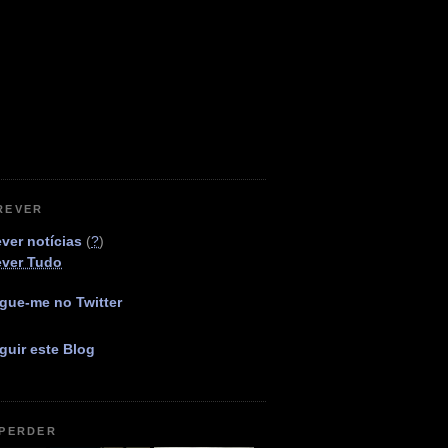
REVER
ver notícias
(
?
)
ever Tudo
gue-me no Twitter
guir este Blog
 PERDER