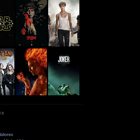
ES
tidores