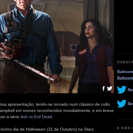
SUBSC
Subscre
Subscr
Se
Se
nsa apresentação, tendo-se tornado num clássico de culto
Campbell em nomes reconhecidos mundialmente; e em breve
com a série
Ash vs Evil Dead
.
A NÃO
próximo dia de Halloween (31 de Outubro) na Starz.