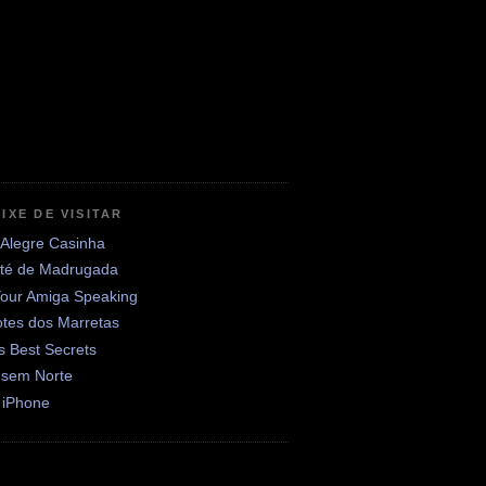
IXE DE VISITAR
 Alegre Casinha
até de Madrugada
Your Amiga Speaking
otes dos Marretas
's Best Secrets
 sem Norte
 iPhone