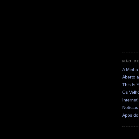
NÃO DE
A Minha
Aberto 
This Is 
Os Velh
Internet
Notícias
Apps do