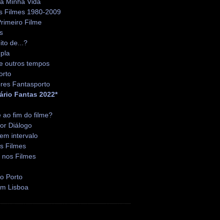
da Minha Vida
s Filmes 1980-2009
rimeiro Filme
s
ito de...?
pla
e outros tempos
orto
res Fantasporto
ário Fantas 2022*
é ao fim do filme?
or Diálogo
em intervalo
s Filmes
 nos Filmes
o Porto
em Lisboa