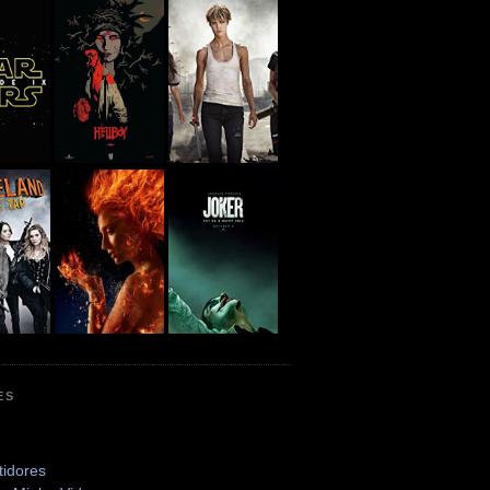
ES
tidores