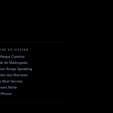
IXE DE VISITAR
 Alegre Casinha
até de Madrugada
Your Amiga Speaking
otes dos Marretas
's Best Secrets
 sem Norte
 iPhone