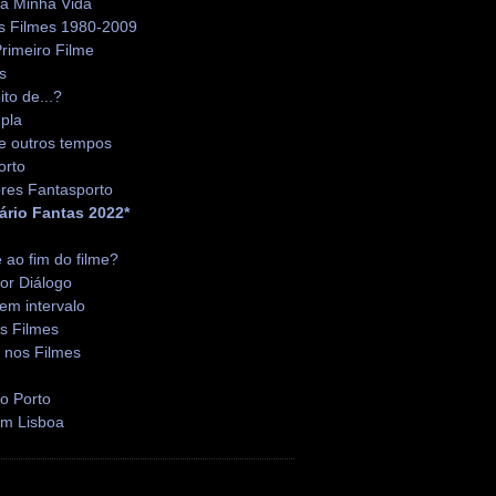
da Minha Vida
s Filmes 1980-2009
rimeiro Filme
s
ito de...?
pla
e outros tempos
orto
res Fantasporto
ário Fantas 2022*
é ao fim do filme?
or Diálogo
em intervalo
s Filmes
 nos Filmes
o Porto
em Lisboa