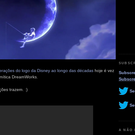
SUBSC
terações do logo da Disney ao longo das décadas
hoje é vez
Subscre
mítica DreamWorks.
Subscr
ções trazem. :)
Se
Se
A NÃO