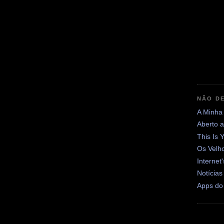
NÃO DE
A Minha
Aberto 
This Is 
Os Velh
Internet
Notícias
Apps do