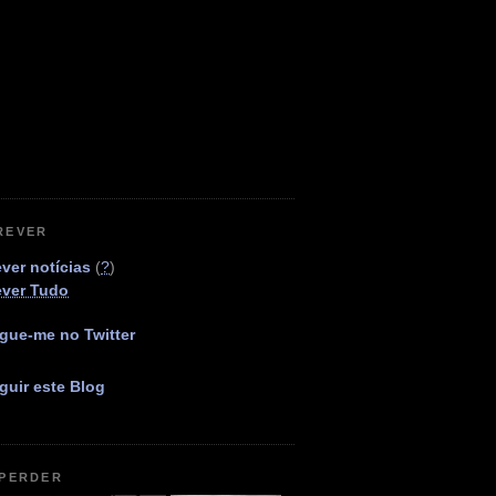
REVER
ver notícias
(
?
)
ever Tudo
gue-me no Twitter
guir este Blog
 PERDER