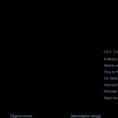
NÃO DE
A Minha
Aberto 
This Is 
Os Velh
Internet
Notícias
Apps do
Página inicial
Mensagem antiga