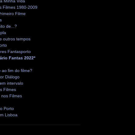
da Minha Vida
s Filmes 1980-2009
rimeiro Filme
s
ito de...?
pla
e outros tempos
orto
res Fantasporto
ário Fantas 2022*
é ao fim do filme?
or Diálogo
em intervalo
s Filmes
 nos Filmes
o Porto
em Lisboa