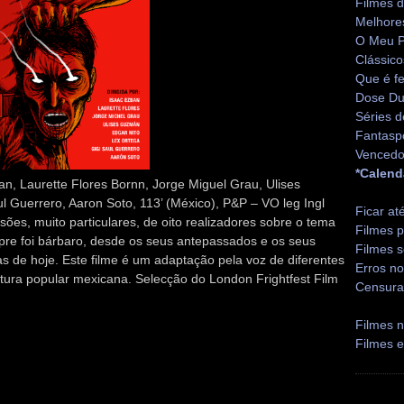
Filmes 
Melhore
O Meu P
Clássico
Que é fe
Dose Du
Séries d
Fantasp
Vencedo
*Calend
n, Laurette Flores Bornn, Jorge Miguel Grau, Ulises
l Guerrero, Aaron Soto, 113’ (México), P&P – VO leg Ingl
Ficar at
isões, muito particulares, de oito realizadores sobre o tema
Filmes p
pre foi bárbaro, desde os seus antepassados e os seus
Filmes s
as de hoje. Este filme é um adaptação pela voz de diferentes
Erros no
ultura popular mexicana. Selecção do London Frightfest Film
Censura
Filmes n
Filmes 