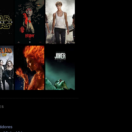
ES
tidores