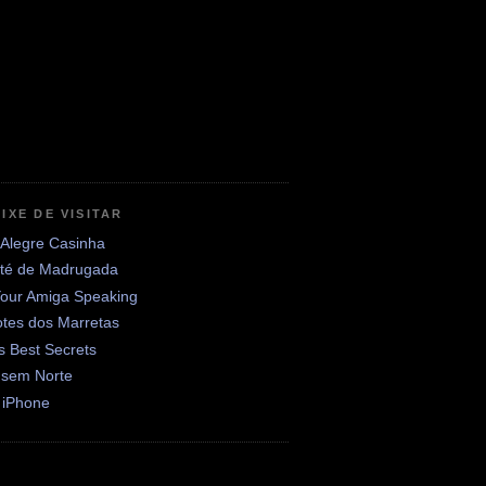
IXE DE VISITAR
 Alegre Casinha
até de Madrugada
Your Amiga Speaking
otes dos Marretas
's Best Secrets
 sem Norte
 iPhone