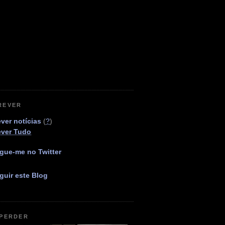
REVER
ver notícias
(
?
)
ever Tudo
gue-me no Twitter
guir este Blog
 PERDER