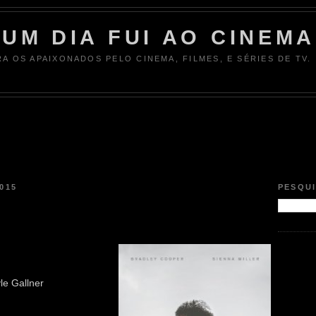
UM DIA FUI AO CINEMA
RA OS APAIXONADOS PELO CINEMA, FILMES, E SÉRIES DE TV.
015
PESQU
le Gallner