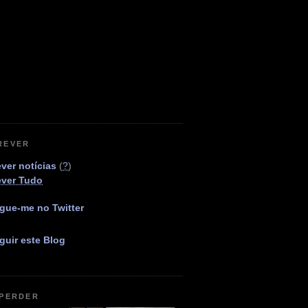
REVER
ver notícias
(
?
)
ever Tudo
gue-me no Twitter
guir este Blog
 PERDER