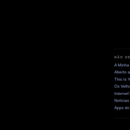
NÃO DE
A Minha
Aberto 
This Is 
Os Velh
Internet
Notícias
Apps do