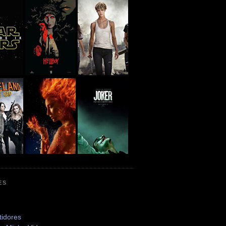
ES
tidores