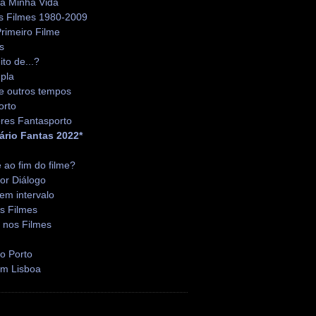
da Minha Vida
s Filmes 1980-2009
rimeiro Filme
s
ito de...?
pla
e outros tempos
orto
res Fantasporto
ário Fantas 2022*
é ao fim do filme?
or Diálogo
em intervalo
s Filmes
 nos Filmes
o Porto
em Lisboa