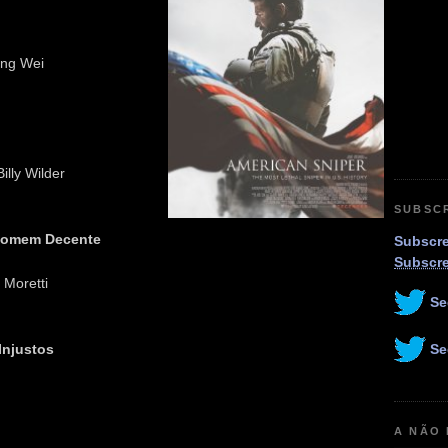
ang Wei
illy Wilder
SUBSC
 Homem Decente
Subscre
Subscr
 Moretti
Se
Se
Injustos
A NÃO