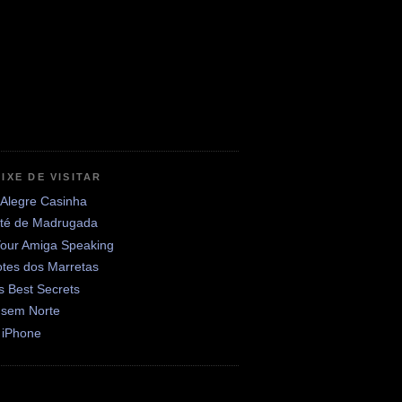
IXE DE VISITAR
 Alegre Casinha
até de Madrugada
Your Amiga Speaking
otes dos Marretas
's Best Secrets
 sem Norte
 iPhone