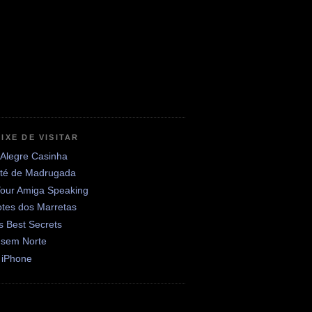
IXE DE VISITAR
 Alegre Casinha
até de Madrugada
Your Amiga Speaking
otes dos Marretas
's Best Secrets
 sem Norte
 iPhone