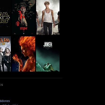
ES
tidores