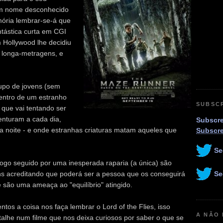
 um nome desconhecido
ória lembrar-se-á que
ntástica curta em CGI
 Hollywood lhe decidiu
s longa-metragens, e
upo de jovens (sem
entro de um estranho
SUBSC
 que vai tentando ser
enturam a cada dia,
Subscre
da noite - e onde estranhas criaturas matam aqueles que
Subscr
Se
ogo seguido por uma inesperada raparia (a única) são
Se
ns acreditando que poderá ser a pessoa que os conseguirá
e são uma ameaça ao "equilíbrio" atingido.
os a coisa nos faça lembrar o Lord of the Flies, isso
A NÃO
alhe num filme que nos deixa curiosos por saber o que se