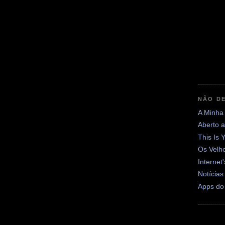
NÃO DE
A Minha
Aberto 
This Is 
Os Velh
Internet
Notícias
Apps do