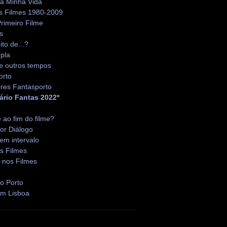
da Minha Vida
s Filmes 1980-2009
rimeiro Filme
s
ito de...?
pla
e outros tempos
orto
res Fantasporto
ário Fantas 2022*
é ao fim do filme?
or Diálogo
em intervalo
s Filmes
 nos Filmes
o Porto
em Lisboa