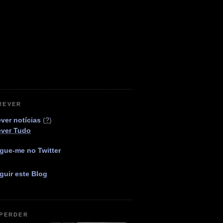
REVER
ver notícias
(
?
)
ever Tudo
gue-me no Twitter
guir este Blog
 PERDER