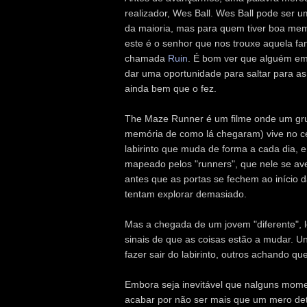
realizador, Wes Ball. Wes Ball pode ser
da maioria, mas para quem tiver boa mem
este é o senhor que nos trouxe aquela fa
chamada
Ruin
. É bom ver que alguém em
dar uma oportunidade para saltar para a
ainda bem que o fez.
The Maze Runner é um filme onde um gr
memória de como lá chegaram) vive no c
labirinto que muda de forma a cada dia, e
mapeado pelos "runners", que nele se av
antes que as portas se fechem ao início 
tentam explorar demasiado.
Mas a chegada de um jovem "diferente", l
sinais de que as coisas estão a mudar. U
fazer sair do labirinto, outros achando qu
Embora seja inevitável que nalguns moment
acabar por não ser mais que um mero det