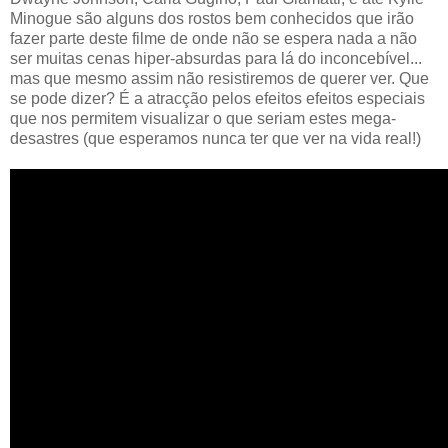
Minogue são alguns dos rostos bem conhecidos que irão
fazer parte deste filme de onde não se espera nada a não
ser muitas cenas hiper-absurdas para lá do inconcebível...
mas que mesmo assim não resistiremos de querer ver. Que
se pode dizer? É a atracção pelos efeitos efeitos especiais
que nos permitem visualizar o que seriam estes mega-
desastres (que esperamos nunca ter que ver na vida real!)