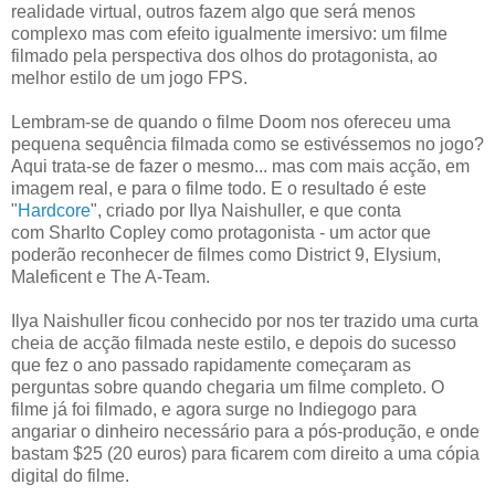
realidade virtual, outros fazem algo que será menos
complexo mas com efeito igualmente imersivo: um filme
filmado pela perspectiva dos olhos do protagonista, ao
melhor estilo de um jogo FPS.
Lembram-se de quando o filme Doom nos ofereceu uma
pequena sequência filmada como se estivéssemos no jogo?
Aqui trata-se de fazer o mesmo... mas com mais acção, em
imagem real, e para o filme todo. E o resultado é este
"
Hardcore
", criado por Ilya Naishuller, e que conta
com Sharlto Copley como protagonista - um actor que
poderão reconhecer de filmes como District 9, Elysium,
Maleficent e The A-Team.
Ilya Naishuller ficou conhecido por nos ter trazido uma curta
cheia de acção filmada neste estilo, e depois do sucesso
que fez o ano passado rapidamente começaram as
perguntas sobre quando chegaria um filme completo. O
filme já foi filmado, e agora surge no Indiegogo para
angariar o dinheiro necessário para a pós-produção, e onde
bastam $25 (20 euros) para ficarem com direito a uma cópia
digital do filme.