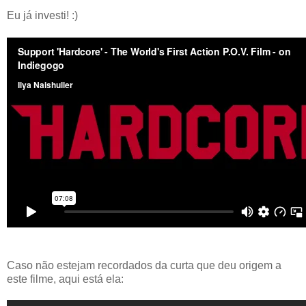
Eu já investi! :)
Caso não estejam recordados da curta que deu origem a
este filme, aqui está ela: