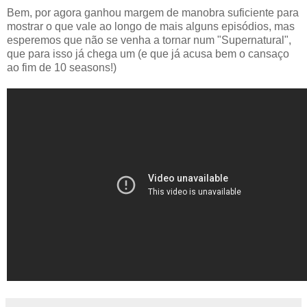
Bem, por agora ganhou margem de manobra suficiente para
mostrar o que vale ao longo de mais alguns episódios, mas
esperemos que não se venha a tornar num "Supernatural",
que para isso já chega um (e que já acusa bem o cansaço
ao fim de 10 seasons!)