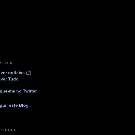
REVER
ver notícias
(
?
)
ever Tudo
gue-me no Twitter
guir este Blog
 PERDER