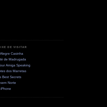
IXE DE VISITAR
 Alegre Casinha
até de Madrugada
Your Amiga Speaking
otes dos Marretas
's Best Secrets
 sem Norte
 iPhone