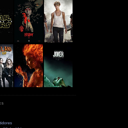
ES
tidores