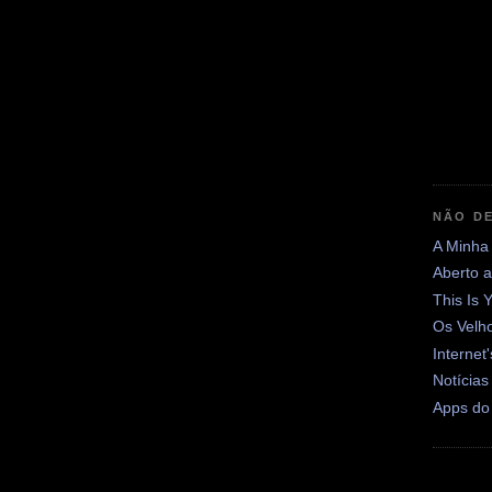
NÃO DE
A Minha
Aberto 
This Is 
Os Velh
Internet
Notícias
Apps do