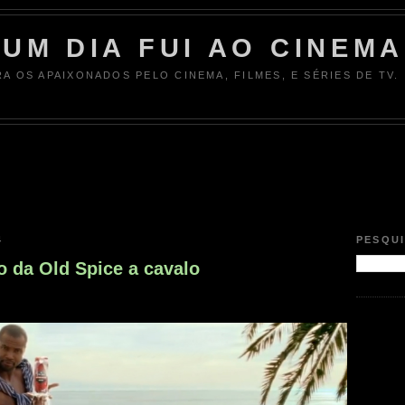
UM DIA FUI AO CINEMA
RA OS APAIXONADOS PELO CINEMA, FILMES, E SÉRIES DE TV.
4
PESQU
o da Old Spice a cavalo