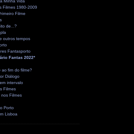
da Minha Vida
s Filmes 1980-2009
rimeiro Filme
s
ito de...?
pla
e outros tempos
orto
res Fantasporto
ário Fantas 2022*
é ao fim do filme?
or Diálogo
em intervalo
s Filmes
 nos Filmes
o Porto
em Lisboa