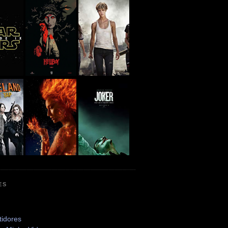
ES
tidores