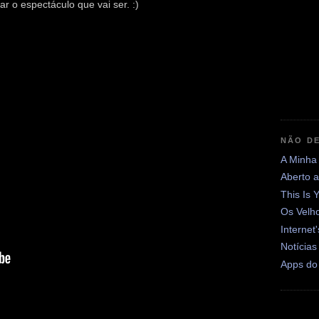
r o espectáculo que vai ser. :)
NÃO DE
A Minha
Aberto 
This Is 
Os Velh
Internet
Notícias
Apps do