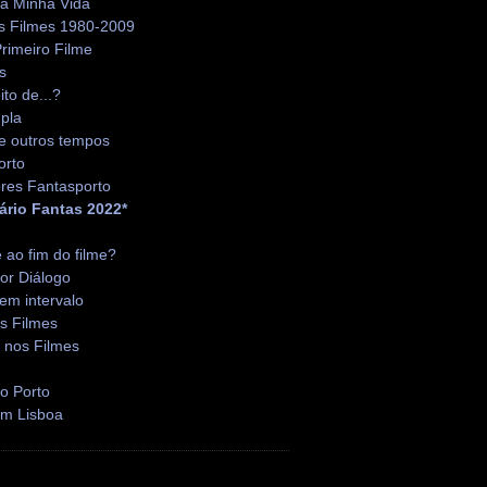
da Minha Vida
s Filmes 1980-2009
rimeiro Filme
s
ito de...?
pla
e outros tempos
orto
res Fantasporto
ário Fantas 2022*
é ao fim do filme?
or Diálogo
em intervalo
s Filmes
 nos Filmes
o Porto
em Lisboa