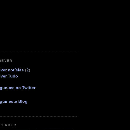
REVER
ver notícias
(
?
)
ever Tudo
gue-me no Twitter
guir este Blog
 PERDER