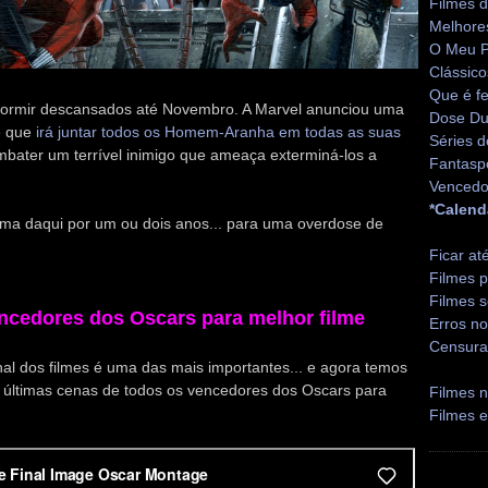
Filmes 
Melhore
O Meu P
Clássico
Que é fe
rmir descansados até Novembro. A Marvel anunciou uma
Dose Du
e que
irá juntar todos os Homem-Aranha em todas as suas
Séries d
mbater um terrível inimigo que ameaça exterminá-los a
Fantasp
Vencedo
*Calend
ema daqui por um ou dois anos... para uma overdose de
Ficar at
Filmes p
Filmes s
ncedores dos Oscars para melhor filme
Erros no
Censura
nal dos filmes é uma das mais importantes... e agora temos
 últimas cenas de todos os vencedores dos Oscars para
Filmes n
Filmes 