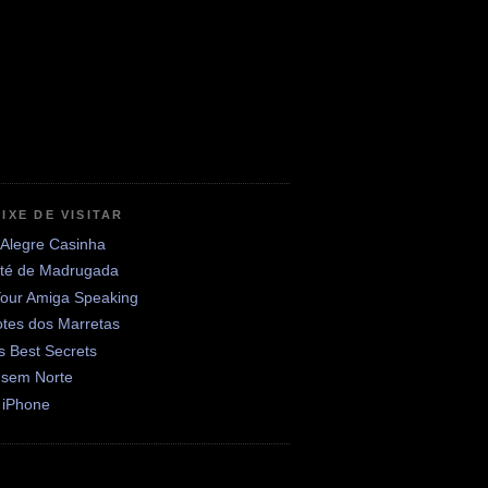
IXE DE VISITAR
 Alegre Casinha
até de Madrugada
Your Amiga Speaking
otes dos Marretas
's Best Secrets
 sem Norte
 iPhone