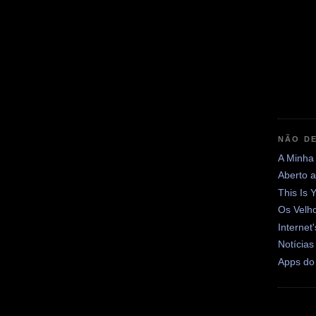
NÃO DE
A Minha
Aberto 
This Is 
Os Velh
Internet
Notícias
Apps do