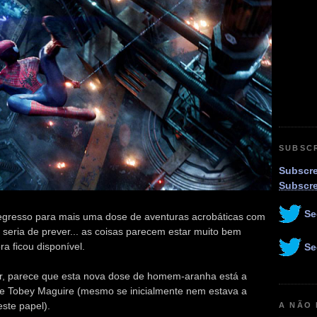
SUBSC
Subscre
Subscr
Se
gresso para mais uma dose de aventuras acrobáticas com
o seria de prever... as coisas parecem estar muito bem
a ficou disponível.
Se
ior, parece que esta nova dose de homem-aranha está a
de Tobey Maguire (mesmo se inicialmente nem estava a
ste papel).
A NÃO