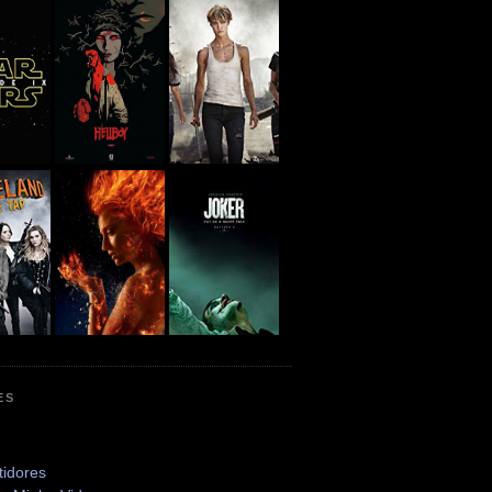
ES
tidores