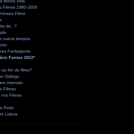
da Minha Vida
s Filmes 1980-2009
rimeiro Filme
s
ito de...?
pla
e outros tempos
orto
res Fantasporto
ário Fantas 2022*
é ao fim do filme?
or Diálogo
em intervalo
s Filmes
 nos Filmes
o Porto
em Lisboa