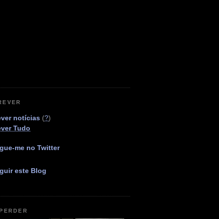
REVER
ver notícias
(
?
)
ever Tudo
gue-me no Twitter
guir este Blog
 PERDER