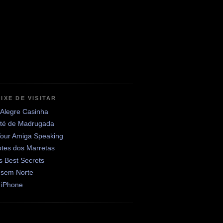
IXE DE VISITAR
 Alegre Casinha
até de Madrugada
Your Amiga Speaking
otes dos Marretas
's Best Secrets
 sem Norte
 iPhone