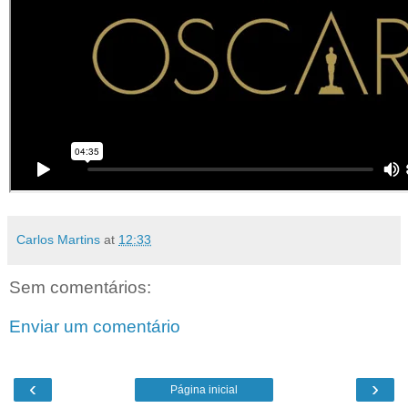
Carlos Martins
at
12:33
Sem comentários:
Enviar um comentário
‹
›
Página inicial