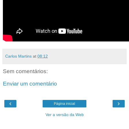
Carlos Martins
at
08:12
Sem comentários:
Enviar um comentário
‹
›
Página inicial
Ver a versão da Web