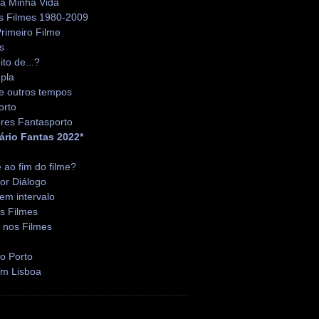
da Minha Vida
s Filmes 1980-2009
rimeiro Filme
s
ito de...?
pla
e outros tempos
orto
res Fantasporto
ário Fantas 2022*
é ao fim do filme?
or Diálogo
em intervalo
s Filmes
 nos Filmes
o Porto
em Lisboa