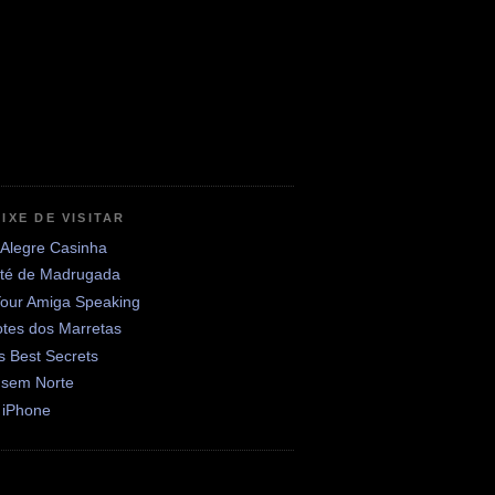
IXE DE VISITAR
 Alegre Casinha
até de Madrugada
Your Amiga Speaking
otes dos Marretas
's Best Secrets
 sem Norte
 iPhone