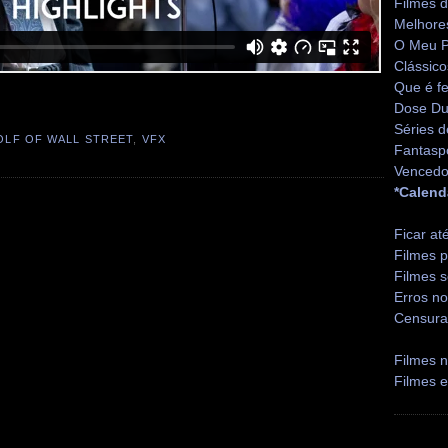
Filmes 
Melhore
O Meu P
Clássico
Que é fe
Dose Du
Séries d
OLF OF WALL STREET
,
VFX
Fantasp
Vencedo
*Calend
Ficar at
Filmes p
Filmes s
Erros no
Censura
Filmes n
Filmes 