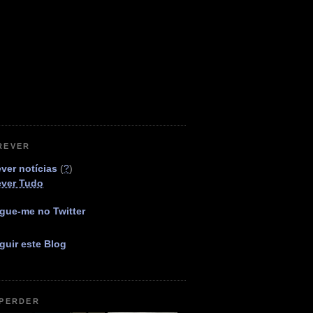
REVER
ver notícias
(
?
)
ever Tudo
gue-me no Twitter
guir este Blog
 PERDER