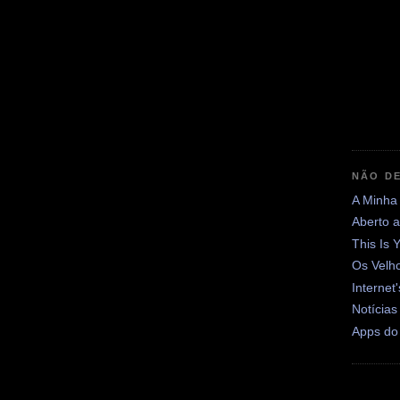
NÃO DE
A Minha
Aberto 
This Is 
Os Velh
Internet
Notícias
Apps do