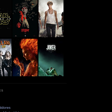
ES
tidores