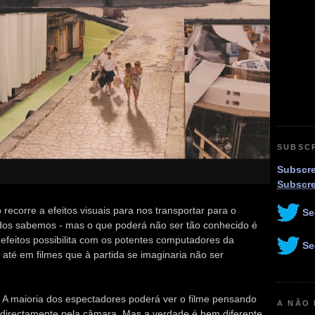
SUBSC
Subscre
Subscr
 recorre a efeitos visuais para nos transportar para o
Se
todos sabemos - mas o que poderá não ser tão conhecido é
 efeitos possibilita com os potentes computadores da
Se
 até em filmes que à partida se imaginaria não ser
t. A maioria dos espectadores poderá ver o filme pensando
A NÃO
do directamente pela câmara. Mas a verdade é bem diferente,