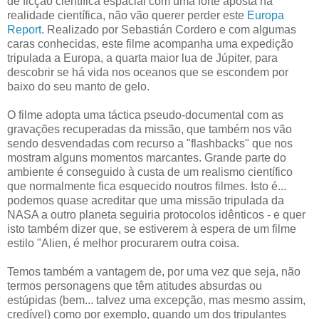
de ficção científica espacial com uma forte aposta na
realidade científica, não vão querer perder este
Europa
Report
. Realizado por Sebastián Cordero e com algumas
caras conhecidas, este filme acompanha uma expedição
tripulada a Europa, a quarta maior lua de Júpiter, para
descobrir se há vida nos oceanos que se escondem por
baixo do seu manto de gelo.
O filme adopta uma táctica pseudo-documental com as
gravações recuperadas da missão, que também nos vão
sendo desvendadas com recurso a "flashbacks" que nos
mostram alguns momentos marcantes. Grande parte do
ambiente é conseguido à custa de um realismo científico
que normalmente fica esquecido noutros filmes. Isto é...
podemos quase acreditar que uma missão tripulada da
NASA a outro planeta seguiria protocolos idênticos - e quer
isto também dizer que, se estiverem à espera de um filme
estilo "Alien, é melhor procurarem outra coisa.
Temos também a vantagem de, por uma vez que seja, não
termos personagens que têm atitudes absurdas ou
estúpidas (bem... talvez uma excepção, mas mesmo assim,
credível) como por exemplo, quando um dos tripulantes