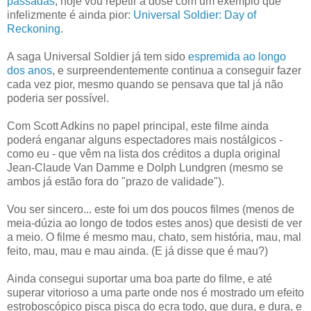
passadas
, hoje vou repetir a dose com um exemplo que
infelizmente é ainda pior:
Universal Soldier: Day of
Reckoning
.
A saga Universal Soldier já tem sido
espremida ao longo
dos anos
, e surpreendentemente continua a conseguir fazer
cada vez pior, mesmo quando se pensava que tal já não
poderia ser possível.
Com Scott Adkins no papel principal, este filme ainda
poderá enganar alguns espectadores mais nostálgicos -
como eu - que vêm na lista dos créditos a dupla original
Jean-Claude Van Damme e Dolph Lundgren (mesmo se
ambos já estão fora do "prazo de validade").
Vou ser sincero... este foi um dos poucos filmes (menos de
meia-dúzia ao longo de todos estes anos) que desisti de ver
a meio. O filme é mesmo mau, chato, sem história, mau, mal
feito, mau, mau e mau ainda. (E já disse que é mau?)
Ainda consegui suportar uma boa parte do filme, e até
superar vitorioso a uma parte onde nos é mostrado um efeito
estroboscópico pisca pisca do ecra todo, que dura, e dura, e