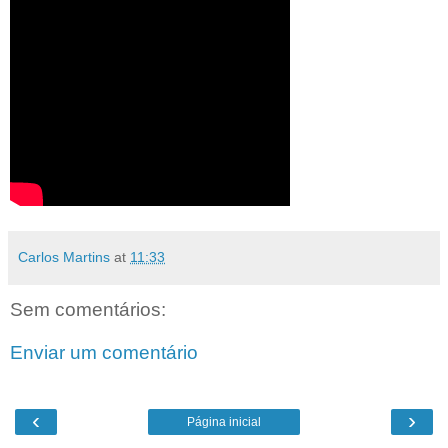
Carlos Martins
at
11:33
Sem comentários:
Enviar um comentário
‹
›
Página inicial