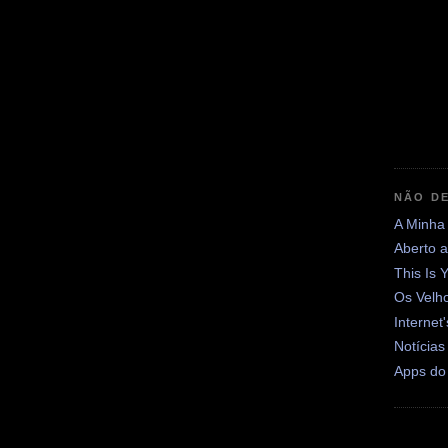
NÃO DE
A Minha
Aberto 
This Is 
Os Velh
Internet
Notícias
Apps do