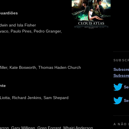
Guardiões
win and Isla Fisher
vaco, Paulo Pires, Pedro Granger,
SUBSC
 Miller, Kate Bosworth, Thomas Haden Church
Subscre
Subscr
nte
Se
 Liotta, Richard Jenkins, Sam Shepard
Se
A NÃO
rron, Gary Milligan, Greg Forrest, Mhairi Anderson