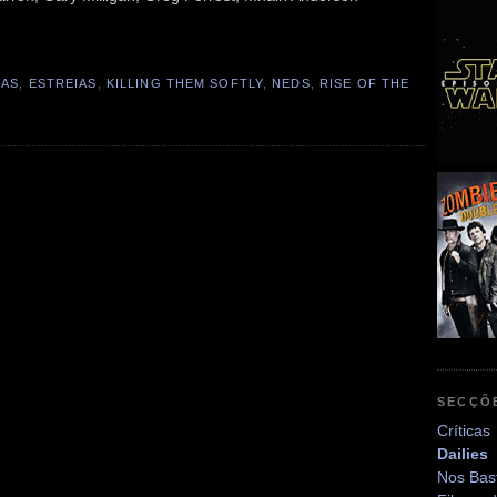
LAS
,
ESTREIAS
,
KILLING THEM SOFTLY
,
NEDS
,
RISE OF THE
SECÇÕ
Críticas
Dailies
Nos Bas