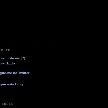
REVER
ver notícias
(
?
)
ever Tudo
gue-me no Twitter
guir este Blog
 PERDER