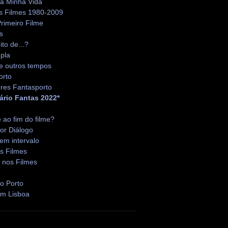
da Minha Vida
s Filmes 1980-2009
rimeiro Filme
s
ito de...?
pla
e outros tempos
orto
res Fantasporto
ário Fantas 2022*
é ao fim do filme?
or Diálogo
em intervalo
s Filmes
 nos Filmes
o Porto
em Lisboa