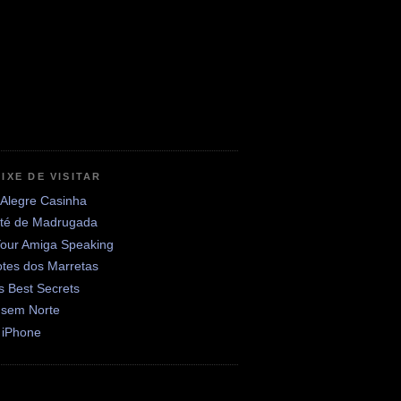
IXE DE VISITAR
 Alegre Casinha
até de Madrugada
Your Amiga Speaking
otes dos Marretas
's Best Secrets
 sem Norte
 iPhone