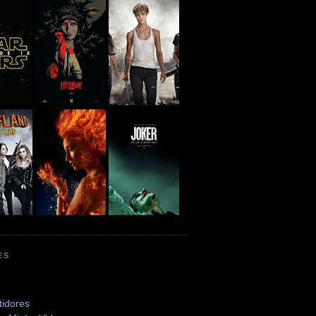
ES
tidores