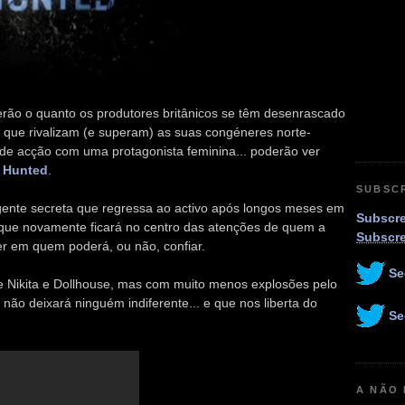
rão o quanto os produtores britânicos se têm desenrascado
 que rivalizam (e superam) as suas congéneres norte-
de acção com uma protagonista feminina... poderão ver
e
Hunted
.
SUBSC
gente secreta que regressa ao activo após longos meses em
Subscre
e que novamente ficará no centro das atenções de quem a
Subscr
er em quem poderá, ou não, confiar.
Se
e Nikita e Dollhouse, mas com muito menos explosões pelo
não deixará ninguém indiferente... e que nos liberta do
Se
A NÃO