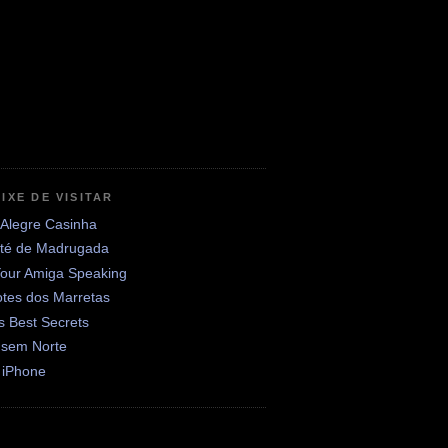
IXE DE VISITAR
 Alegre Casinha
até de Madrugada
Your Amiga Speaking
otes dos Marretas
's Best Secrets
 sem Norte
 iPhone