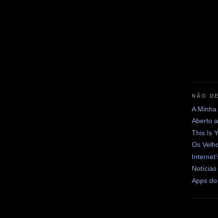
NÃO DE
A Minha
Aberto 
This Is 
Os Velh
Internet
Notícias
Apps do