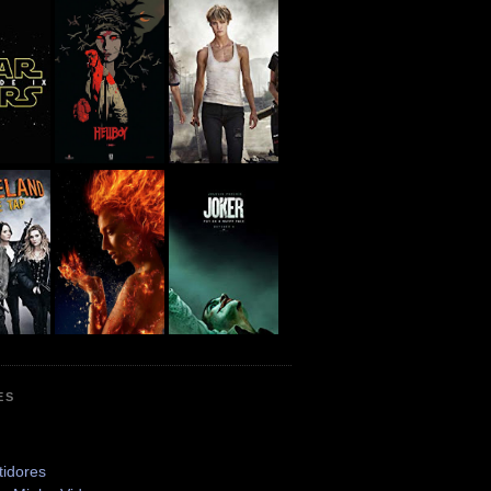
ES
tidores