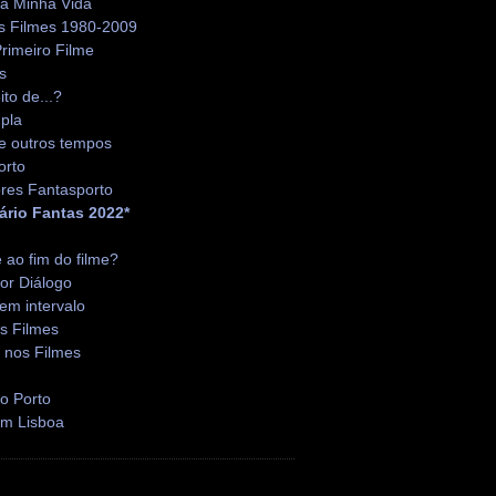
da Minha Vida
s Filmes 1980-2009
rimeiro Filme
s
ito de...?
pla
e outros tempos
orto
res Fantasporto
ário Fantas 2022*
é ao fim do filme?
or Diálogo
em intervalo
s Filmes
 nos Filmes
o Porto
em Lisboa