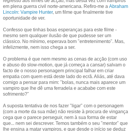
regresso aos filmes de acção, mas desta vez com vampiros
em plena guerra civil norte-americana. Refiro-me a
Abraham
Lincoln: Vampire Hunter
, um filme que finalmente tive
oportunidade de ver.
Confesso que tinhas boas esperanças para este filme -
mesmo sem qualquer ilusão de que pudesse ser um
clássico. No mínimo, esperava bom "entretenimento". Mas,
infelizmente, nem isso chega a ser.
O problema é que nem mesmo as cenas de acção (com uso
e abuso do slow-motion, que já começa a cansar) salvam o
facto de o nosso personagem principal falhar em criar
empatia com quem está deste lado do ecrã. Aliás, até dava
comigo a pensar para mim: "bolas, nunca mais aparece um
vampiro que lhe dê uma ferradela e acababe com este
sofrimento?"
A suposta tentativa de nos fazer "ligar" com o personagem
(com a morte da sua mãe) não resiste à procura de vingança
cega que o parece perseguir, nem à sua forma de estar
que... nem sei descrever. Temos também o seu "mentor" que
lhe ensina a matar vampiros, e que desde o início se deduz