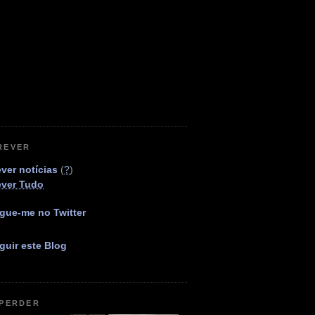
REVER
ver notícias
(
?
)
ever Tudo
gue-me no Twitter
guir este Blog
 PERDER