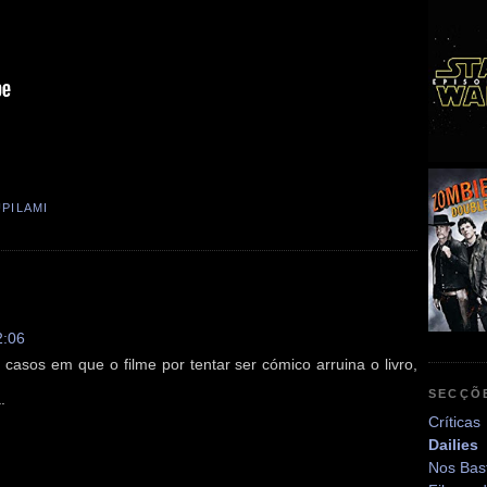
PILAMI
2:06
casos em que o filme por tentar ser cómico arruina o livro,
SECÇÕ
.
Críticas
Dailies
Nos Bas