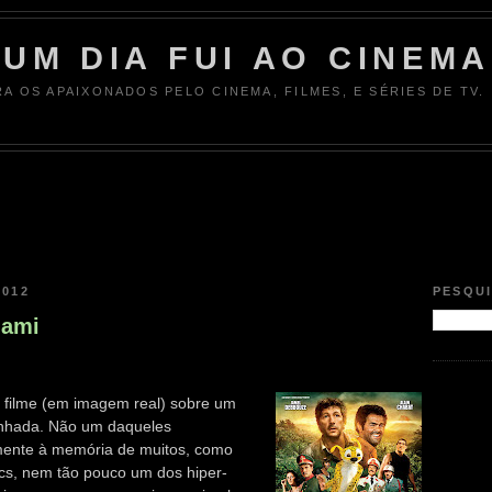
UM DIA FUI AO CINEMA
RA OS APAIXONADOS PELO CINEMA, FILMES, E SÉRIES DE TV.
2012
PESQU
lami
m filme (em imagem real) sobre um
enhada. Não um daqueles
amente à memória de muitos, como
cs, nem tão pouco um dos hiper-