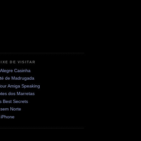
IXE DE VISITAR
 Alegre Casinha
até de Madrugada
Your Amiga Speaking
otes dos Marretas
's Best Secrets
 sem Norte
 iPhone