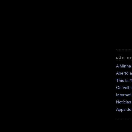
NÃO DE
A Minha
Aberto 
This Is 
Os Velh
Internet
Notícias
Apps do