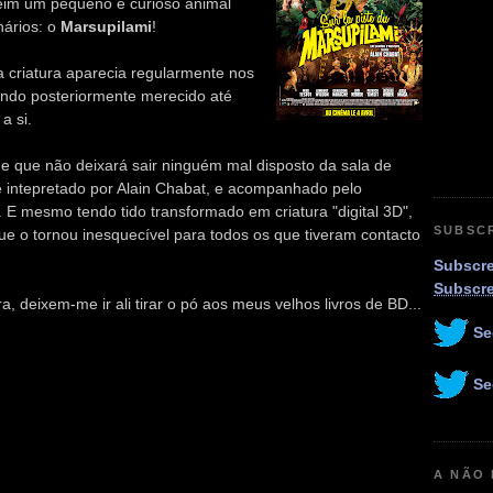
eim um pequeno e curioso animal
nários: o
Marsupilami
!
a criatura aparecia regularmente nos
tendo posteriormente merecido até
a si.
e que não deixará sair ninguém mal disposto da sala de
e intepretado por Alain Chabat, e acompanhado pelo
mesmo tendo tido transformado em criatura "digital 3D",
SUBSC
e o tornou inesquecível para todos os que tiveram contacto
Subscre
Subscr
a, deixem-me ir ali tirar o pó aos meus velhos livros de BD...
Se
Se
A NÃO