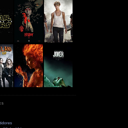
ES
tidores