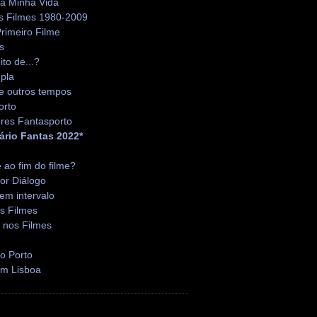
da Minha Vida
s Filmes 1980-2009
rimeiro Filme
s
ito de...?
pla
e outros tempos
orto
res Fantasporto
ário Fantas 2022*
é ao fim do filme?
or Diálogo
em intervalo
s Filmes
 nos Filmes
o Porto
em Lisboa