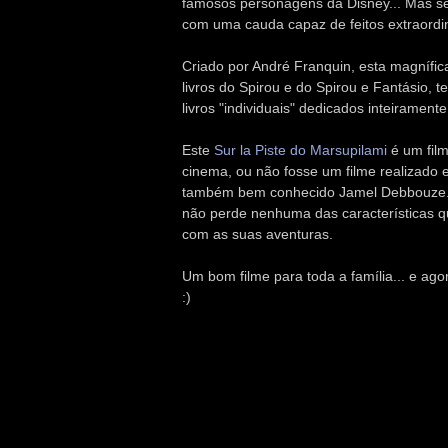
famosos personagens da Disney... Mas s
com uma cauda capaz de feitos extraordi
Criado por André Franquin, esta magnífic
livros do Spirou e do Spirou e Fantásio, 
livros "individuais" dedicados inteiramente 
Este
Sur la Piste do Marsupilami
é um film
cinema, ou não fosse um filme realizado 
também bem conhecido Jamel Debbouze. E 
não perde nenhuma das características qu
com as suas aventuras.
Um bom filme para toda a família... e agor
:)