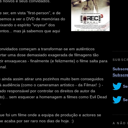
s noivos e seus convidados.
ser, em vista "first-person", e de
vessemos a ver o DVD de memórias do
ixando o espírito "voyeur" dos
ntos... mas já sabemos que aqui
convidados começam a transformar-se em autênticos
ortar uma dose demasiado exagerada de filmagens tão
SUBSC
 enxaquecas - finalmente (e felizmente) o filme salta para
nal.
Subscre
Subscr
 ainda assim atirar uns pozinhos muito bem conseguidos
à audiência (como o cameraman artístico - da Filmax! :) -
Se
rado responsável por controlar os direitos de autor da
o)... sem esquecer a homenagem a filmes como Evil Dead
Se
.
ue foi um filme onde a equipa de produção e actores se
que acaba por ser raro nos dias de hoje. :)
A NÃO