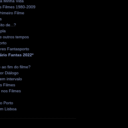
da Minha Vida
s Filmes 1980-2009
rimeiro Filme
s
ito de...?
pla
e outros tempos
orto
res Fantasporto
ário Fantas 2022*
é ao fim do filme?
or Diálogo
em intervalo
s Filmes
 nos Filmes
o Porto
em Lisboa