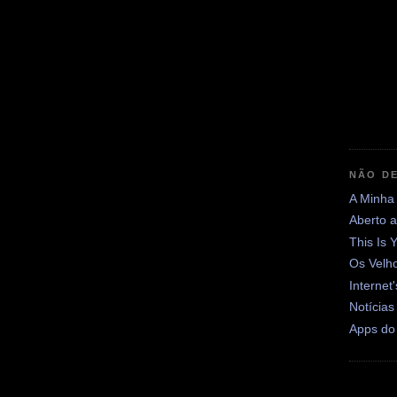
NÃO DE
A Minha
Aberto 
This Is 
Os Velh
Internet
Notícias
Apps do