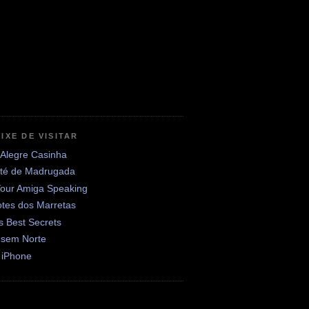
IXE DE VISITAR
 Alegre Casinha
até de Madrugada
Your Amiga Speaking
otes dos Marretas
's Best Secrets
 sem Norte
 iPhone