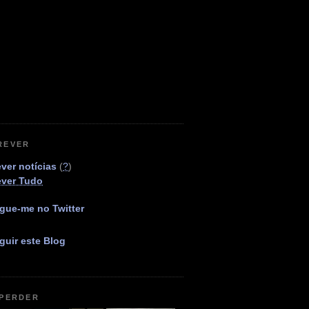
REVER
ver notícias
(
?
)
ever Tudo
gue-me no Twitter
guir este Blog
 PERDER