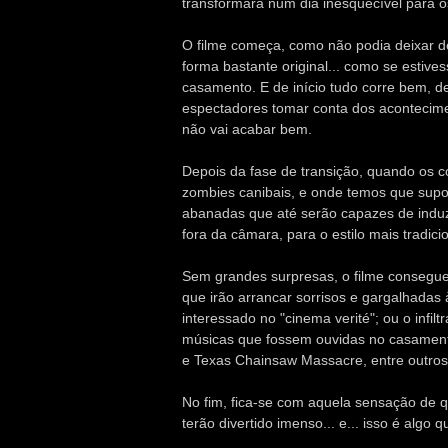
transformará num dia inesquecível para o
O filme começa, como não podia deixar de 
forma bastante original... como se esti
casamento. E de início tudo corre bem, de
espectadores tomar conta dos acontecime
não vai acabar bem.
Depois da fase de transição, quando os 
zombies canibais, e onde temos que sup
abanadas que até serão capazes de induzir
fora da câmara, para o estilo mais tradicio
Sem grandes surpresas, o filme consegue
que irão arrancar sorrisos e gargalhadas 
interessado no "cinema verité"; ou o infilt
músicas que fossem ouvidas no casament
e Texas Chainsaw Massacre, entre outros
No fim, fica-se com aquela sensação de q
terão divertido imenso... e... isso é algo 