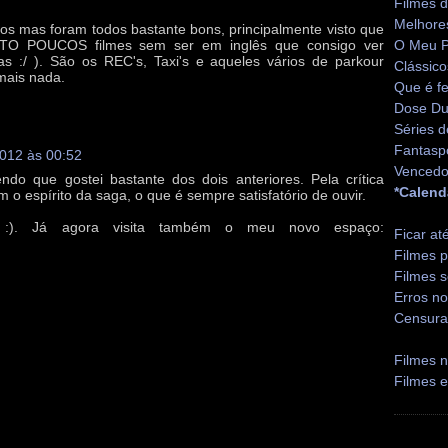
Filmes 
Melhore
ros mas foram todos bastante bons, principalmente visto que
UITO POUCOS filmes sem ser em inglês que consigo ver
O Meu P
uas :/ ). São os REC's, Taxi's e aqueles vários de parkour
Clássico
mais nada.
Que é fe
Dose Du
Séries d
Fantasp
2012 às 00:52
Vencedo
ndo que gostei bastante dos dois anteriores. Pela crítica
*Calend
 o espírito da saga, o que é sempre satisfatório de ouvir.
:). Já agora visita também o meu novo espaço:
Ficar at
Filmes p
Filmes s
Erros no
Censura
Filmes n
Filmes 