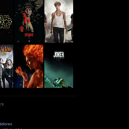
ES
tidores