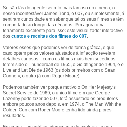
Se são fãs do agente secreto mais famoso do cinema, o
nosso incontestável James Bond, o 007, ou simplesmente já
sentiram curiosidade em saber que tal os seus filmes se têm
comportado ao longo das décadas, têm agora uma
ferramenta excelente para isso: este visualizador interactivo
dos
custos e receitas dos filmes do 007
.
Valores esses que podemos ver de forma gráfica, e que
caso optem pelos valores ajustados à inflacção revelam
detalhes curiosos... como os filmes mais bem sucedidos
terem sido o Thunderball de 1965, o Goldfinger de 1964, e o
Live and Let Die de 1963 (os dois primeiros com o Sean
Connery, o outro já com Roger Moore).
Podemos também ver porque motivo o On Her Majesty's
Secret Service de 1969, o único filme em que George
Lazenby pode fazer de 007, terá assustado os produtores -
embora poucos anos depois, em 1974, o The Man With the
Golden Gun com Roger Moore tenha tido ainda piores
resultados.
Em suma... um gráfico interessante de explorar - e que