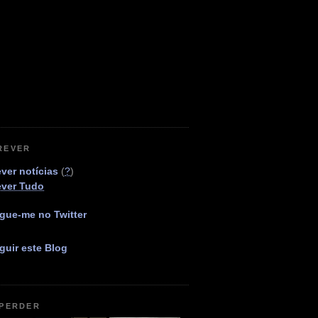
REVER
ver notícias
(
?
)
ever Tudo
gue-me no Twitter
guir este Blog
 PERDER