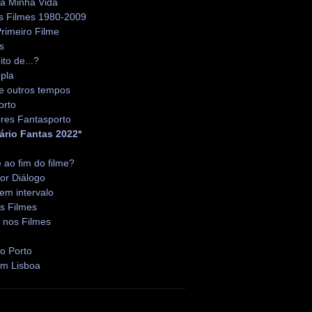
da Minha Vida
s Filmes 1980-2009
rimeiro Filme
s
ito de...?
pla
e outros tempos
orto
res Fantasporto
ário Fantas 2022*
é ao fim do filme?
or Diálogo
em intervalo
s Filmes
 nos Filmes
o Porto
em Lisboa