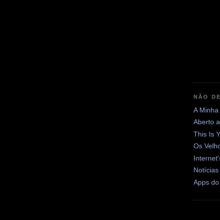
NÃO DE
A Minha
Aberto 
This Is 
Os Velh
Internet
Notícias
Apps do