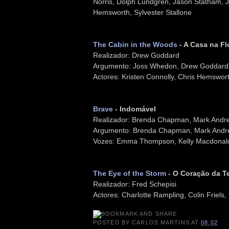
Norris, Dolph Lundgren, Jason Statham, 
Hemsworth, Sylvester Stallone
The Cabin in the Woods
- A Casa na Fl
Realizador: Drew Goddard
Argumento: Joss Whedon, Drew Goddard
Actores: Kristen Connolly, Chris Hemswo
Brave
- Indomável
Realizador: Brenda Chapman, Mark Andr
Argumento: Brenda Chapman, Mark Andr
Vozes: Emma Thompson, Kelly Macdonald,
The Eye of the Storm
- O Coração da 
Realizador: Fred Schepisi
Actores: Charlotte Rampling, Colin Friels,
POSTED BY
CARLOS MARTINS
AT
08:02