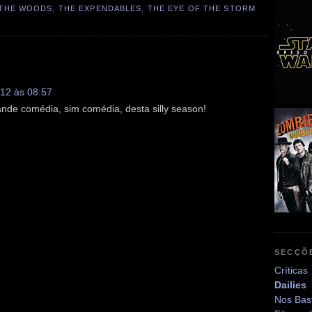
 THE WOODS
,
THE EXPENDABLES
,
THE EYE OF THE STORM
12 às 08:57
nde comédia, sim comédia, desta silly season!
SECÇÕ
Críticas
Dailies
Nos Bas