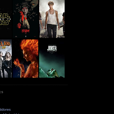
ES
tidores