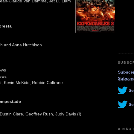
Jean-Claude Van Damme, Jet Li, Liam
oresta
rth and Anna Hutchison
SUBSC
ews
Subscre
ews
Subscr
 Kevin McKidd, Robbie Coltrane
Se
Tempestade
Se
 Dustin Clare, Geoffrey Rush, Judy Davis (I)
A NÃO