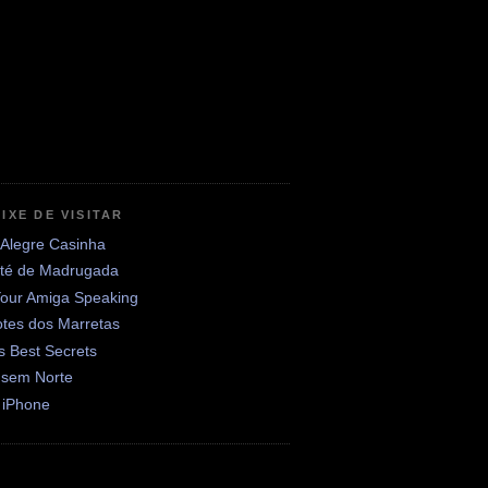
IXE DE VISITAR
 Alegre Casinha
até de Madrugada
Your Amiga Speaking
otes dos Marretas
's Best Secrets
 sem Norte
 iPhone