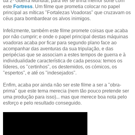
da 2ª Guerra Mundial, para ver se tinha melhor sorte com
este
Fortress
. Um filme que prometia colocar no papel
principal as míticas "Fortalezas Voadoras" que cruzavam os
céus para bombardear os alvos inimigos.
Infelizmente, também este filme promete coisas que acaba
por não cumprir; e onde o papel principal destas máquinas
voadoras acaba por ficar para segundo plano face ao
acompanhar das aventuras da sua tripulação, e das
peripécias que se associam a estes tempos de guerra e à
individualidade característica de cada pessoa: temos os
líderes, os "certinhos", os destemidos, os cómicos, os
"espertos", e até os "indesejados".
Enfim, acaba por ainda não ser este filme a ser a "obra-
prima" que este tema merecia (nem tão pouco pretende ser
uma produção para isso)... mas que merece boa nota pelo
esforço e pelo resultado conseguido.