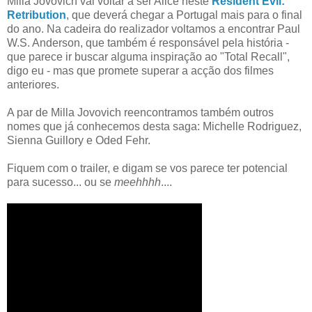
Milla Jovovich vai voltar a ser Alice neste
Resident Evil:
Retribution
, que deverá chegar a Portugal mais para o final
do ano. Na cadeira do realizador voltamos a encontrar Paul
W.S. Anderson, que também é responsável pela história -
que parece ir buscar alguma inspiração ao "Total Recall",
digo eu - mas que promete superar a acção dos filmes
anteriores.
A par de Milla Jovovich reencontramos também outros
nomes que já conhecemos desta saga: Michelle Rodriguez,
Sienna Guillory e Oded Fehr.
Fiquem com o trailer, e digam se vos parece ter potencial
para sucesso... ou se
meehhhh
....