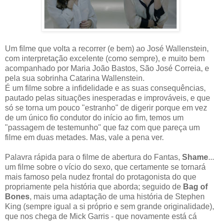
Um filme que volta a recorrer (e bem) ao José Wallenstein,
com interpretação excelente (como sempre), e muito bem
acompanhado por Maria João Bastos, São José Correia, e
pela sua sobrinha Catarina Wallenstein.
É um filme sobre a infidelidade e as suas consequências,
pautado pelas situações inesperadas e improváveis, e que
só se torna um pouco "estranho" de digerir porque em vez
de um único fio condutor do início ao fim, temos um
"passagem de testemunho" que faz com que pareça um
filme em duas metades. Mas, vale a pena ver.
Palavra rápida para o filme de abertura do Fantas,
Shame
...
um filme sobre o vício do sexo, que certamente se tornará
mais famoso pela nudez frontal do protagonista do que
propriamente pela história que aborda; seguido de
Bag of
Bones
, mais uma adaptação de uma história de Stephen
King (sempre igual a si próprio e sem grande originalidade),
que nos chega de Mick Garris - que novamente está cá