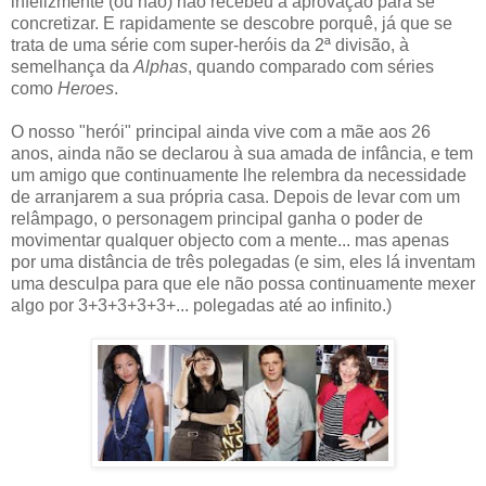
infelizmente (ou não) não recebeu a aprovação para se
concretizar. E rapidamente se descobre porquê, já que se
trata de uma série com super-heróis da 2ª divisão, à
semelhança da
Alphas
, quando comparado com séries
como
Heroes
.
O nosso "herói" principal ainda vive com a mãe aos 26
anos, ainda não se declarou à sua amada de infância, e tem
um amigo que continuamente lhe relembra da necessidade
de arranjarem a sua própria casa. Depois de levar com um
relâmpago, o personagem principal ganha o poder de
movimentar qualquer objecto com a mente... mas apenas
por uma distância de três polegadas (e sim, eles lá inventam
uma desculpa para que ele não possa continuamente mexer
algo por 3+3+3+3+3+... polegadas até ao infinito.)