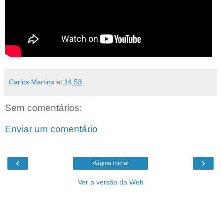
Carlos Martins
at
14:53
Sem comentários:
Enviar um comentário
‹
›
Página inicial
Ver a versão da Web